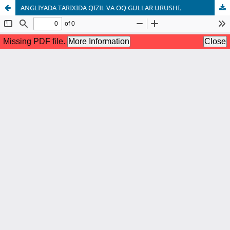
ANGLIYADA TARIXIDA QIZIL VA OQ GULLAR URUSHI.