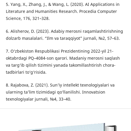
5. Yang, X., Zhang, J., & Wang, L. (2020). AI Applications in
Literature and Humanities Research. Procedia Computer
Science, 176, 321–328.
6. Alisherov, D. (2023). Adabiy merosni raqamlashtirishning
dolzarb masalalari. “Ilm va taraqqiyot” jurnali, №2, 57–63.
7. O‘zbekiston Respublikasi Prezidentining 2022-yil 21-
oktabrdagi PQ–4084-son qarori. Madaniy merosni saqlash
va targ‘ib qilish tizimini yanada takomillashtirish chora-
tadbirlari to‘g‘risida.
8. Rajabova, Z. (2021). Sun’iy intellekt texnologiyalari va
ularning ta’lim tizimidagi qo‘llanilishi. Innovatsion
texnologiyalar jurnali, №4, 33–40.