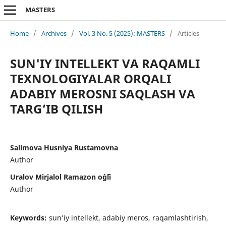
MASTERS
Home
/
Archives
/
Vol. 3 No. 5 (2025): MASTERS
/
Articles
SUN'IY INTELLEKT VA RAQAMLI
TEXNOLOGIYALAR ORQALI
ADABIY MEROSNI SAQLASH VA
TARG‘IB QILISH
Salimova Husniya Rustamovna
Author
Uralov Mirjalol Ramazon o`g`li
Author
Keywords:
sun’iy intellekt, adabiy meros, raqamlashtirish,