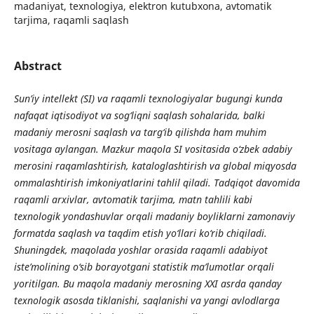
madaniyat, texnologiya, elektron kutubxona, avtomatik
tarjima, raqamli saqlash
Abstract
Sun’iy intellekt (SI) va raqamli texnologiyalar bugungi kunda
nafaqat iqtisodiyot va sog‘liqni saqlash sohalarida, balki
madaniy merosni saqlash va targ‘ib qilishda ham muhim
vositaga aylangan. Mazkur maqola SI vositasida o‘zbek adabiy
merosini raqamlashtirish, kataloglashtirish va global miqyosda
ommalashtirish imkoniyatlarini tahlil qiladi. Tadqiqot davomida
raqamli arxivlar, avtomatik tarjima, matn tahlili kabi
texnologik yondashuvlar orqali madaniy boyliklarni zamonaviy
formatda saqlash va taqdim etish yo‘llari ko‘rib chiqiladi.
Shuningdek, maqolada yoshlar orasida raqamli adabiyot
iste’molining o‘sib borayotgani statistik ma’lumotlar orqali
yoritilgan. Bu maqola madaniy merosning XXI asrda qanday
texnologik asosda tiklanishi, saqlanishi va yangi avlodlarga