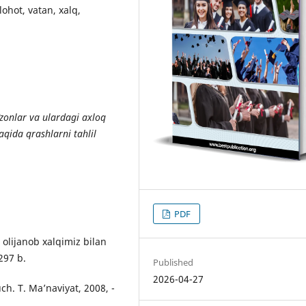
lohot, vatan, xalq,
zonlar va ulardagi axloq
aqida qrashlarni tahlil
PDF
olijanob xalqimiz bilan
297 b.
Published
2026-04-27
ch. T. Ma’naviyat, 2008, -