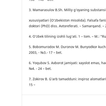
3. Mamarasulov B.Sh. Milliy g‘oyaning substansio
xususiyatlari (O‘zbekiston misolida). Falsafa fanl
doktori (PhD) diss. Avtoreferati. – Samarqand. – 
4. O‘zbek tilining izohli lug‘ati. 1 – tom. – M.: “Ru
5. Bobomurodov M. Duronov M. Bunyodkor kuch. “
2003, - №3.- 17 – bet.
6. Yoqubov S. Axborot jamiyati: xayolot emas, haq
№4. - 24 – bet.
7. Zokirov B. G‘arb tamadduni: inqiroz alomatlari
15 –