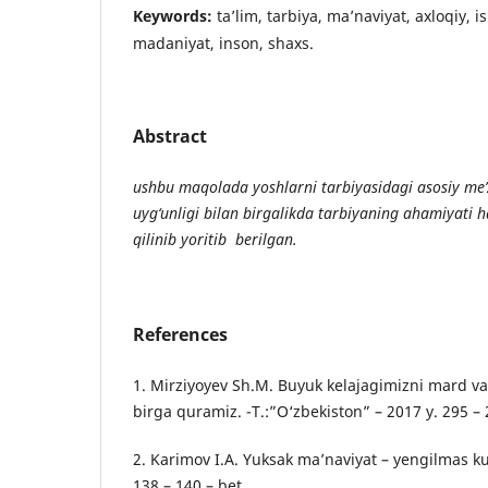
Keywords:
ta’lim, tarbiya, ma’naviyat, axloqiy, is
madaniyat, inson, shaxs.
Abstract
ushbu maqolada yoshlarni tarbiyasidagi asosiy me’
uyg‘unligi bilan birgalikda tarbiyaning ahamiyati h
qilinib yoritib berilgan.
References
1. Mirziyoyev Sh.M. Buyuk kelajagimizni mard va 
birga quramiz. -T.:”O‘zbekiston” – 2017 y. 295 – 
2. Karimov I.A. Yuksak ma’naviyat – yengilmas ku
138 – 140 – bet.