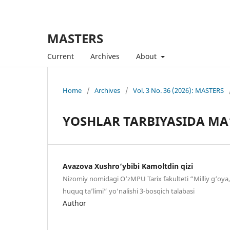
MASTERS
Current
Archives
About
Home
/
Archives
/
Vol. 3 No. 36 (2026): MASTERS
YOSHLAR TARBIYASIDA MA
Avazova Xushro‘ybibi Kamoltdin qizi
Nizomiy nomidagi O‘zMPU Tarix fakulteti “Milliy g‘oya,
huquq ta’limi” yo‘nalishi 3-bosqich talabasi
Author