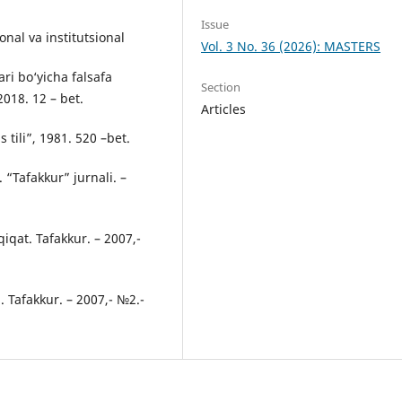
Issue
nal va institutsional
Vol. 3 No. 36 (2026): MASTERS
ari bo‘yicha falsafa
Section
2018. 12 – bet.
Articles
s tili”, 1981. 520 –bet.
Tafakkur” jurnali. –
iqat. Tafakkur. – 2007,-
. Tafakkur. – 2007,- №2.-