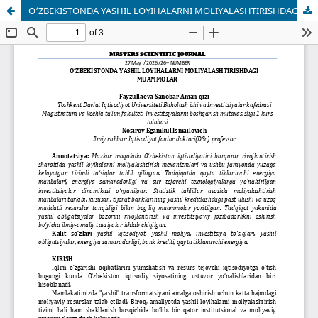
O‘ZBEKISTONDA YASHIL LOYIHALARNI MOLIYALASHTIRISHDAGI MUAMMOLAR