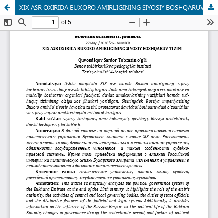
XIX ASR OXIRIDA BUXORO AMIRLIGINING SIYOSIY BOSHQARUV TIZIMI