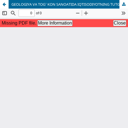
GEOLOGIYA VA TOG‘ KON SANOATIDA IQTISODIYOTNING TUTGAN O‘RNI.