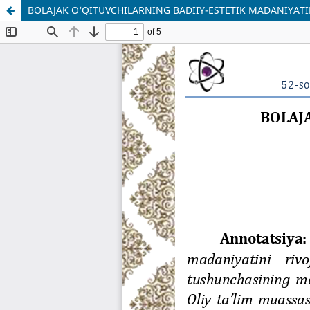
BOLAJAK O‘QITUVCHILARNING BADIIY-ESTETIK MADANIYATI