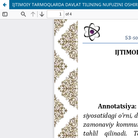
IJTIMOIY TARMOQLARDA DAVLAT TILINING NUFUZINI OSHIR