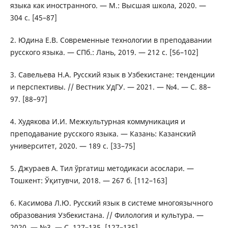
языка как иностранного. — М.: Высшая школа, 2020. —
304 с. [45–87]
2. Юдина Е.В. Современные технологии в преподавании
русского языка. — СПб.: Лань, 2019. — 212 с. [56–102]
3. Савельева Н.А. Русский язык в Узбекистане: тенденции
и перспективы. // Вестник УдГУ. — 2021. — №4. — С. 88–
97. [88–97]
4. Худякова И.И. Межкультурная коммуникация и
преподавание русского языка. — Казань: Казанский
университет, 2020. — 189 с. [33–75]
5. Джураев А. Тил ўргатиш методикаси асослари. —
Тошкент: Ўқитувчи, 2018. — 267 б. [112–163]
6. Касимова Л.Ю. Русский язык в системе многоязычного
образования Узбекистана. // Филология и культура. —
2020. — №3. — С. 127–135. [127–135]