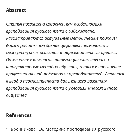
Abstract
Статья
посвящена
современным
особенностям
преподавания
русского
языка
в
Узбекистане
.
Рассматриваются
актуальные
методические
подходы
,
формы
работы
,
внедрение
цифровых
технологий
и
межкультурных
аспектов
в
образовательный
процесс
.
Отмечается
важность
интеграции
классических
и
интерактивных
методов
обучения
,
а
также
повышение
профессиональной
подготовки
преподавателей
.
Делается
вывод
о
перспективности
дальнейшего
развития
преподавания
русского
языка
в
условиях
многоязычного
общества
.
References
1. Бронникова Т.А. Методика преподавания русского