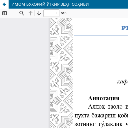
ИМОМ БУХОРИЙ ЎТКИР ЗЕҲН СОҲИБИ