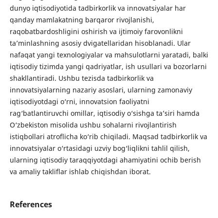
dunyo iqtisodiyotida tadbirkorlik va innovatsiyalar har
qanday mamlakatning barqaror rivojlanishi,
raqobatbardoshligini oshirish va ijtimoiy farovonlikni
ta’minlashning asosiy dvigatellaridan hisoblanadi. Ular
nafaqat yangi texnologiyalar va mahsulotlarni yaratadi, balki
iqtisodiy tizimda yangi qadriyatlar, ish usullari va bozorlarni
shakllantiradi. Ushbu tezisda tadbirkorlik va
innovatsiyalarning nazariy asoslari, ularning zamonaviy
iqtisodiyotdagi o‘rni, innovatsion faoliyatni
rag‘batlantiruvchi omillar, iqtisodiy o‘sishga ta’siri hamda
O‘zbekiston misolida ushbu sohalarni rivojlantirish
istiqbollari atroflicha ko‘rib chiqiladi. Maqsad tadbirkorlik va
innovatsiyalar o‘rtasidagi uzviy bog‘liqlikni tahlil qilish,
ularning iqtisodiy taraqqiyotdagi ahamiyatini ochib berish
va amaliy takliflar ishlab chiqishdan iborat.
References