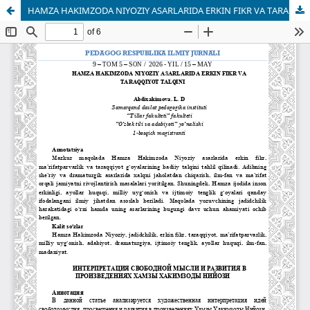
HAMZA HAKIMZODA NIYOZIY ASARLARIDA ERKIN FIKR VA TARAQQIYOT TALQINI