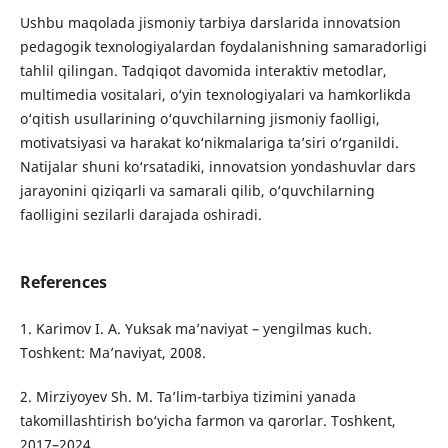
Ushbu maqolada jismoniy tarbiya darslarida innovatsion
pedagogik texnologiyalardan foydalanishning samaradorligi
tahlil qilingan. Tadqiqot davomida interaktiv metodlar,
multimedia vositalari, o‘yin texnologiyalari va hamkorlikda
o‘qitish usullarining o‘quvchilarning jismoniy faolligi,
motivatsiyasi va harakat ko‘nikmalariga ta’siri o‘rganildi.
Natijalar shuni ko‘rsatadiki, innovatsion yondashuvlar dars
jarayonini qiziqarli va samarali qilib, o‘quvchilarning
faolligini sezilarli darajada oshiradi.
References
1. Karimov I. A. Yuksak ma’naviyat – yengilmas kuch.
Toshkent: Ma’naviyat, 2008.
2. Mirziyoyev Sh. M. Ta’lim-tarbiya tizimini yanada
takomillashtirish bo‘yicha farmon va qarorlar. Toshkent,
2017–2024.