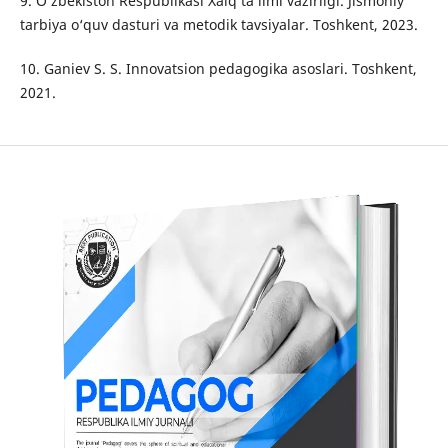
9. O‘zbekiston Respublikasi Xalq ta’limi vazirligi. Jismoniy
tarbiya o‘quv dasturi va metodik tavsiyalar. Toshkent, 2023.
10. Ganiev S. S. Innovatsion pedagogika asoslari. Toshkent,
2021.