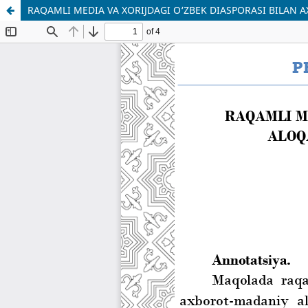
RAQAMLI MEDIA VA XORIJDAGI O‘ZBEK DIASPORASI BILAN A