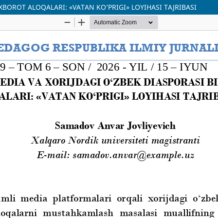
XBOROT ALOQALARI: «VATAN KO‘PRIGI» LOYIHASI TAJRIBASI