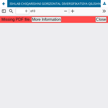
ISHLAB CHIQARISHNI GORIZONTAL DIVERSIFIKATSIYA QILISHNING NAZARIY VA AMALIY YONDASHUVLARI