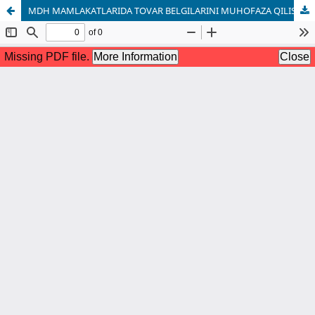
MDH MAMLAKATLARIDA TOVAR BELGILARINI MUHOFAZA QILISHDA INNOVATSION TEXNOLOGIYALARNI JORIY ETISHNING ISTIQBOLLARI