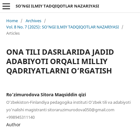
SO‘NGI ILMIY TADQIQOTLAR NAZARIYASI
Home
/
Archives
/
Vol. 8 No. 7 (2025): SO‘NGI ILMIY TADQIQOTLAR NAZARIYASI
/
Articles
ONА TILI DАSRLАRIDА JАDID
АDАBIYOTI ORQАLI MILLIY
QАDRIYАTLАRNI O‘RGАTISH
Ro’zimurodovа Sitorа Mаqsiddin qizi
O’zbekiston-Finlаndiyа pedаgogikа instituti O’zbek tili vа аdаbiyoti
yo’nаlishi mаgistrаnti sitorаruzimurodovа050@gmаil.com
+998945311140
Author