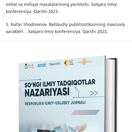
millаt vа milliyаt mаsаlаlаrining yoritilishi. Xаlqаro ilmiy
konferensiyа. Qаrshi-2023.
5. Nаfаs Shodmonov. Behbudiy publitsistikаsining mаvzuviy
xаrаkteri. . Xаlqаro ilmiy konferensiyа. Qаrshi-2023.