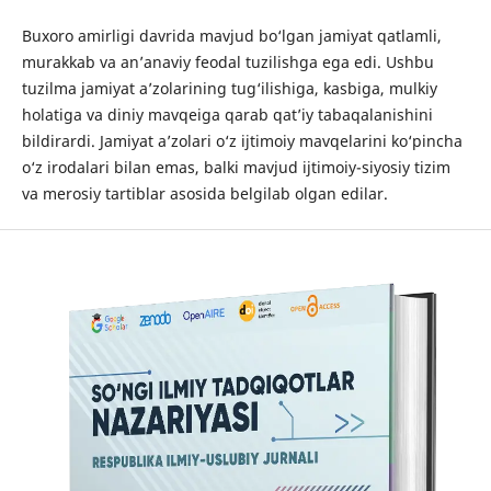
Buxoro amirligi davrida mavjud bo‘lgan jamiyat qatlamli,
murakkab va an’anaviy feodal tuzilishga ega edi. Ushbu
tuzilma jamiyat a’zolarining tug‘ilishiga, kasbiga, mulkiy
holatiga va diniy mavqeiga qarab qat’iy tabaqalanishini
bildirardi. Jamiyat a’zolari o‘z ijtimoiy mavqelarini ko‘pincha
o‘z irodalari bilan emas, balki mavjud ijtimoiy-siyosiy tizim
va merosiy tartiblar asosida belgilab olgan edilar.