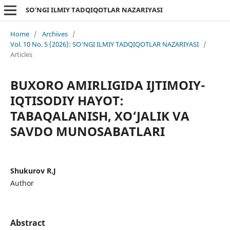
SO‘NGI ILMIY TADQIQOTLAR NAZARIYASI
Home
/
Archives
/
Vol. 10 No. 5 (2026): SO‘NGI ILMIY TADQIQOTLAR NAZARIYASI
/
Articles
BUXORO AMIRLIGIDA IJTIMOIY-
IQTISODIY HAYOT:
TABAQALANISH, XO‘JALIK VA
SAVDO MUNOSABATLARI
Shukurov R.J
Author
Abstract