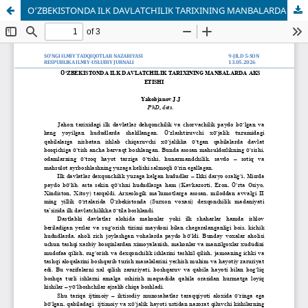
О‘ZBEKISTONDA ILK DAVLATCHILIK TARIXINING MANBALARDA AKS ETISHI