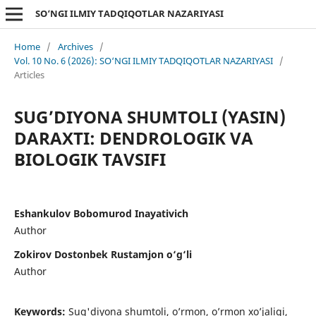
SO‘NGI ILMIY TADQIQOTLAR NAZARIYASI
Home
/
Archives
/
Vol. 10 No. 6 (2026): SO‘NGI ILMIY TADQIQOTLAR NAZARIYASI
/
Articles
SUG’DIYONA SHUMTOLI (YASIN)
DARAXTI: DENDROLOGIK VA
BIOLOGIK TAVSIFI
Eshankulov Bobomurod Inayativich
Author
Zokirov Dostonbek Rustamjon o‘g‘li
Author
Keywords:
Sug'diyona shumtoli, o’rmon, o’rmon xo’jaligi,