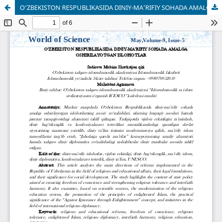
O‘ZBEKISTON RESPUBLIKASIDA DINIY-MA’RIFIY SOHADA AMALGA OSHIRILAYOTGAN ISLOHOTLAR