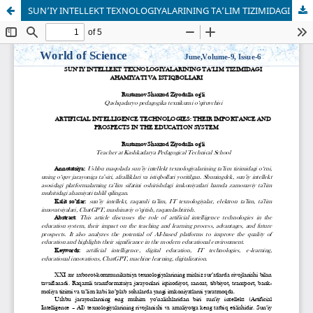
SUN’IY INTELLEKT TEXNOLOGIYALARINING TA’LIM TIZIMIDAGI AHAMIYATI VA ISTIQBOLLARI