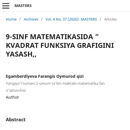
MASTERS
Home
/
Archives
/
Vol. 4 No. 37 (2026): MASTERS
/
Articles
9-SINF MATEMATIKASIDA “
KVADRAT FUNKSIYA GRAFIGINI
YASASH,,
Egamberdiyeva Farangis Oymurod qizi
Yangiyo’l tumani 2-umum ta’lim maktabi matematika fan
o’qituvchisi
Author
Abstract