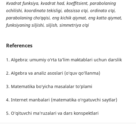
Kvadrat funksiya, kvadrat had, koeffitsient, parabolaning
ochilishi, koordinata tekisligi, abssissa o‘qi, ordinata o‘qi,
parabolaning cho‘qqisi, eng kichik qiymat, eng katta qiymat,
funksiyaning siljishi, siljish, simmetriya o‘qi
References
1. Algebra: umumiy o‘rta ta’lim maktablari uchun darslik
2. Algebra va analiz asoslari (o‘quv qo‘llanma)
3. Matematika bo‘yicha masalalar to‘plami
4. Internet manbalari (matematika o‘rgatuvchi saytlar)
5. O‘qituvchi ma’ruzalari va dars konspektlari