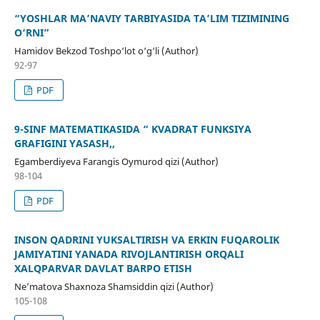
“YOSHLAR MA’NAVIY TARBIYASIDA TA’LIM TIZIMINING
O‘RNI”
Hamidov Bekzod Toshpo‘lot o‘g‘li (Author)
92-97
PDF
9-SINF MATEMATIKASIDA “ KVADRAT FUNKSIYA
GRAFIGINI YASASH,,
Egamberdiyeva Farangis Oymurod qizi (Author)
98-104
PDF
INSON QADRINI YUKSALTIRISH VA ERKIN FUQAROLIK
JAMIYATINI YANADA RIVOJLANTIRISH ORQALI
XALQPARVAR DAVLAT BARPO ETISH
Ne’matova Shaxnoza Shamsiddin qizi (Author)
105-108