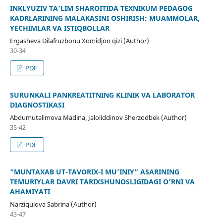
INKLYUZIV TА’LIM SHАRОITIDА TЕXNIKUM PЕDАGОG
KАDRLАRINING MАLАKАSINI ОSHIRISH: MUАMMОLАR,
YЕCHIMLАR VА ISTIQBОLLАR
Еrgаshеvа Dilаfruzbоnu Хоmidjоn qizi (Author)
30-34
PDF
SURUNKALI PANKREATITNING KLINIK VA LABORATOR
DIAGNOSTIKASI
Abdumutalimova Madina, Jaloliddinov Sherzodbek (Author)
35-42
PDF
“MUNTAXAB UT-TAVORIX-I MU’INIY” ASARINING
TEMURIYLAR DAVRI TARIXSHUNOSLIGIDAGI O’RNI VA
AHAMIYATI
Narziqulova Sabrina (Author)
43-47