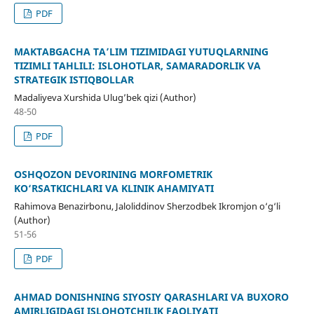
PDF
MAKTABGACHA TA’LIM TIZIMIDAGI YUTUQLARNING
TIZIMLI TAHLILI: ISLOHOTLAR, SAMARADORLIK VA
STRATEGIK ISTIQBOLLAR
Madaliyeva Xurshida Ulug’bek qizi (Author)
48-50
PDF
OSHQOZON DEVORINING MORFOMETRIK
KO‘RSATKICHLARI VA KLINIK AHAMIYATI
Rahimova Benazirbonu, Jaloliddinov Sherzodbek Ikromjon o‘g‘li
(Author)
51-56
PDF
AHMAD DONISHNING SIYOSIY QARASHLARI VA BUXORO
AMIRLIGIDAGI ISLOHOTCHILIK FAOLIYATI