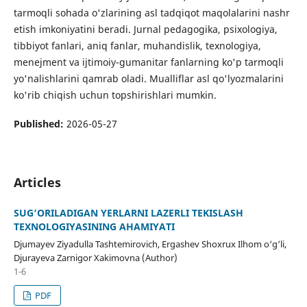
tarmoqli sohada o'zlarining asl tadqiqot maqolalarini nashr
etish imkoniyatini beradi. Jurnal pedagogika, psixologiya,
tibbiyot fanlari, aniq fanlar, muhandislik, texnologiya,
menejment va ijtimoiy-gumanitar fanlarning ko'p tarmoqli
yo'nalishlarini qamrab oladi. Mualliflar asl qo'lyozmalarini
ko'rib chiqish uchun topshirishlari mumkin.
Published:
2026-05-27
Articles
SUG‘ORILADIGAN YERLARNI LAZERLI TEKISLASH
TEXNOLOGIYASINING AHAMIYATI
Djumayev Ziyadulla Tashtemirovich, Ergashev Shoxrux Ilhom o‘g‘li,
Djurayeva Zarnigor Xakimovna (Author)
1-6
PDF