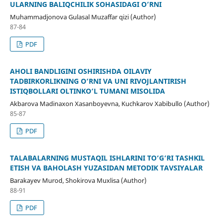
ULARNING BALIQCHILIK SOHASIDAGI O’RNI
Muhammadjonova Gulasal Muzaffar qizi (Author)
87-84
PDF
AHOLI BANDLIGINI OSHIRISHDA OILAVIY
TADBIRKORLIKNING O‘RNI VA UNI RIVOJLANTIRISH
ISTIQBOLLARI OLTINKO‘L TUMANI MISOLIDA
Akbarova Madinaxon Xasanboyevna, Kuchkarov Xabibullo (Author)
85-87
PDF
TALABALARNING MUSTAQIL ISHLARINI TO‘G‘RI TASHKIL
ETISH VA BAHOLASH YUZASIDAN METODIK TAVSIYALAR
Barakayev Murod, Shokirova Muxlisa (Author)
88-91
PDF