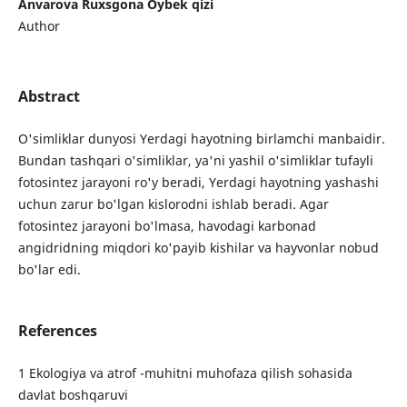
Anvarova Ruxsgona Oybek qizi
Author
Abstract
O'simliklar dunyosi Yerdagi hayotning birlamchi manbaidir.
Bundan tashqari o'simliklar, ya'ni yashil o'simliklar tufayli
fotosintez jarayoni ro'y beradi, Yerdagi hayotning yashashi
uchun zarur bo'lgan kislorodni ishlab beradi. Agar
fotosintez jarayoni bo'lmasa, havodagi karbonad
angidridning miqdori ko'payib kishilar va hayvonlar nobud
bo'lar edi.
References
1 Ekologiya va atrof -muhitni muhofaza qilish sohasida
davlat boshqaruvi