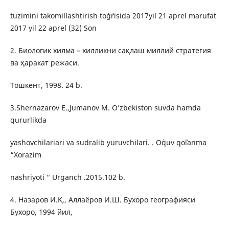
tuzimini takomillashtirish to`g`risida 2017yil 21 aprel marufat
2017 yil 22 aprel (32) Son
2. Биологик хилма – хилликни сақлаш миллий стратегия
ва ҳаракат режаси.
Тошкент, 1998. 24 b.
3.Shernazarov E.,Jumanov M. O’zbekiston suvda hamda
qururlikda
yashovchilariari va sudralib yuruvchilari. . O`quv qo`lanma
“Xorazim
nashriyoti “ Urganch .2015.102 b.
4. Назаров И.Қ., Аллаёров И.Ш. Бухоро географияси
Бухоро, 1994 йил,