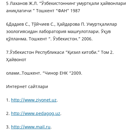
5 Лаханов Ж.Л. “Ўзбекистоннинг умуртқали ҳайвонлари
аниқлагичи ” Тошкент “ФАН” 1987
6Дадаев С., Тўйчиев С., Ҳайдарова П. Умуртқалилар
зоологиясидан лаборатория машғулотлари. Ўқув
қўлланма. Тошкент “. Ўзбекистон.” 2006.
7.Ўзбекистон Республикаси “Қизил китоби.” Том 2.
Ҳайвонот
олами..Тошкент. “Чинор ЕНК “2009.
Интернет сайтлари
1.
http://www.ziyonet.uz
.
2.
http://www.pedagog.uz
.
3.
http://www.mail.ru
.