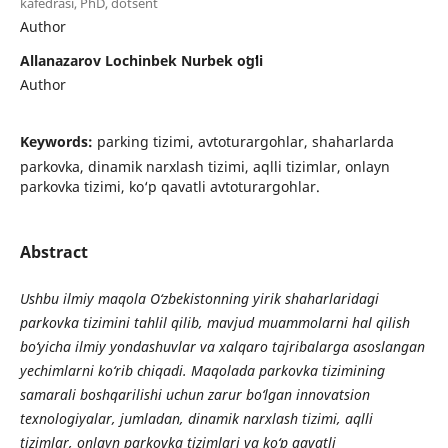
kafedrasi, PhD, dotsent
Author
Allanazarov Lochinbek Nurbek oʻgʻli
Author
Keywords:
parking tizimi, avtoturargohlar, shaharlarda
parkovka, dinamik narxlash tizimi, aqlli tizimlar, onlayn
parkovka tizimi, ko‘p qavatli avtoturargohlar.
Abstract
Ushbu ilmiy maqola O‘zbekistonning yirik shaharlaridagi
parkovka tizimini tahlil qilib, mavjud muammolarni hal qilish
bo‘yicha ilmiy yondashuvlar va xalqaro tajribalarga asoslangan
yechimlarni ko‘rib chiqadi. Maqolada parkovka tizimining
samarali boshqarilishi uchun zarur bo‘lgan innovatsion
texnologiyalar, jumladan, dinamik narxlash tizimi, aqlli
tizimlar, onlayn parkovka tizimlari va ko‘p qavatli