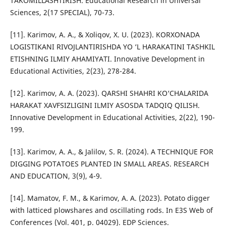
TAKOMILLASHTIRISH. Educational Research in Universal
Sciences, 2(17 SPECIAL), 70-73.
[11]. Karimov, A. A., & Xoliqov, X. U. (2023). KORXONADA
LOGISTIKANI RIVOJLANTIRISHDA YO ‘L HARAKATINI TASHKIL
ETISHNING ILMIY AHAMIYATI. Innovative Development in
Educational Activities, 2(23), 278-284.
[12]. Karimov, A. A. (2023). QARSHI SHAHRI KO‘CHALARIDA
HARAKAT XAVFSIZLIGINI ILMIY ASOSDA TADQIQ QILISH.
Innovative Development in Educational Activities, 2(22), 190-
199.
[13]. Karimov, A. A., & Jalilov, S. R. (2024). A TECHNIQUE FOR
DIGGING POTATOES PLANTED IN SMALL AREAS. RESEARCH
AND EDUCATION, 3(9), 4-9.
[14]. Mamatov, F. M., & Karimov, A. A. (2023). Potato digger
with latticed plowshares and oscillating rods. In E3S Web of
Conferences (Vol. 401, p. 04029). EDP Sciences.