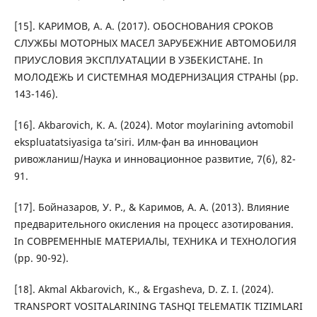
[15]. КАРИМОВ, А. А. (2017). ОБОСНОВАНИЯ СРОКОВ
СЛУЖБЫ МОТОРНЫХ МАСЕЛ ЗАРУБЕЖНИЕ АВТОМОБИЛЯ
ПРИУСЛОВИЯ ЭКСПЛУАТАЦИИ В УЗБЕКИСТАНЕ. In
МОЛОДЕЖЬ И СИСТЕМНАЯ МОДЕРНИЗАЦИЯ СТРАНЫ (pp.
143-146).
[16]. Akbarovich, K. A. (2024). Motor moylarining avtomobil
ekspluatatsiyasiga ta’siri. Илм-фан ва инновацион
ривожланиш/Наука и инновационное развитие, 7(6), 82-
91.
[17]. Бойназаров, У. Р., & Каримов, А. А. (2013). Влияние
предварительного окисления на процесс азотирования.
In СОВРЕМЕННЫЕ МАТЕРИАЛЫ, ТЕХНИКА И ТЕХНОЛОГИЯ
(pp. 90-92).
[18]. Akmal Akbarovich, K., & Ergasheva, D. Z. I. (2024).
TRANSPORT VOSITALARINING TASHQI TELEMATIK TIZIMLARI