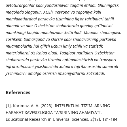
avtoturargohlar kabi yondashuvlar taqdim etiladi. Shuningdek,
maqolada Singapur, AQSh, Yevropa va Yaponiya kabi
mamlakatlardagi parkovka tizimining ilg‘or tajribalari tahlil
qilinadi va ular O‘zbekiston shaharlarida qanday qo‘llanishi
mumkinligi haqida mulohazalar keltiriladi. Maqola, shuningdek,
Toshkent, Samarqand va Qarshi kabi shaharlarning parkovka
muammolarini hal qilish uchun ilmiy tahlil va statistik
materiallarni o‘z ichiga oladi. Tadqiqot natijalari O‘zbekiston
shaharlarida parkovka tizimini optimallashtirish va transport
infratuzilmasini yaxshilashda xalqaro tajriba asosida samarali
yechimlarni amalga oshirish imkoniyatlarini ko‘rsatadi.
References
[1]. Karimov, A. A. (2023). INTELEKTUAL TIZIMLARNING
HARAKAT XAVFSIZLIGIGA TA’SIRINING AHAMIYATI.
Educational Research in Universal Sciences, 2(18), 181-184.