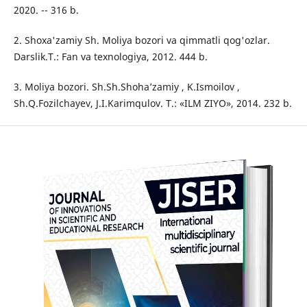
2020. -- 316 b.
2. Shoxa'zamiy Sh. Moliya bozori va qimmatli qog'ozlar.
Darslik.T.: Fan va texnologiya, 2012. 444 b.
3. Moliya bozori. Sh.Sh.Shohaʼzamiy , K.Ismoilov ,
Sh.Q.Fozilchayev, J.I.Karimqulov. T.: «ILM ZIYO», 2014. 232 b.