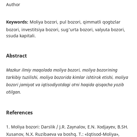
Author
Keywords:
Moliya bozori, pul bozori, qimmatli qogʻozlar
bozori, investitsiya bozori, sug'urta bozori, valyuta bozori,
ssuda kapitali.
Abstract
Mazkur ilmiy maqolada moliya bozori, moliya bozorining
tarkibiy tuzilishi, moliya bozorida kimlar ishtirok etishi, moliya
bozori jamiyat va iqtisodiyotdagi oʻrni haqida qisqacha yozib
oʻtilgan.
References
1. Moliya bozori: Darslik / J.R. Zaynalov, E.N. Xodjayev, B.SH.
Xusanov, N.X. Ruzibaeva va boshq. T.: «Iqtisod-Moliya»,