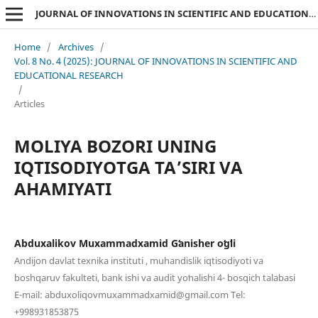
JOURNAL OF INNOVATIONS IN SCIENTIFIC AND EDUCATIONAL RESEARCH
Home
/
Archives
/
Vol. 8 No. 4 (2025): JOURNAL OF INNOVATIONS IN SCIENTIFIC AND
EDUCATIONAL RESEARCH
/
Articles
MOLIYA BOZORI UNING
IQTISODIYOTGA TAʼSIRI VA
AHAMIYATI
Abduxalikov Muxammadxamid Gʻanisher oʻgʻli
Andijon davlat texnika instituti , muhandislik iqtisodiyoti va
boshqaruv fakulteti, bank ishi va audit yoʻnalishi 4- bosqich talabasi
E-mail: abduxoliqovmuxammadxamid@gmail.com Tel:
+998931853875