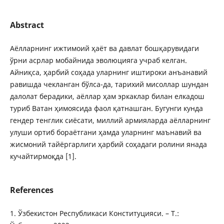
Abstract
Аёлларнинг ижтимоий ҳаёт ва давлат бошқарувидаги
ўрни асрлар мобайнида эволюцияга учраб келган.
Айниқса, ҳарбий соҳада уларнинг иштироки анъанавий
равишда чекланган бўлса-да, тарихий мисоллар шундан
далолат берадики, аёллар ҳам эркаклар билан елкадош
туриб Ватан ҳимоясида фаол қатнашган. Бугунги кунда
гендер тенглик сиёсати, миллий армияларда аёлларнинг
улуши ортиб бораётгани ҳамда уларнинг маънавий ва
жисмоний тайёргарлиги ҳарбий соҳадаги ролини янада
кучайтирмоқда [1].
References
1. Ўзбекистон Республикаси Конституцияси. – Т.: