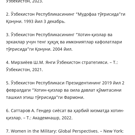
Ўзбекистон, 2023.
2. Ўзбекистон Республикасининг “Мудофаа тўғрисида”ги
Қонуни. 1993 йил 3 декабрь.
3. Ўзбекистон Республикасининг “Хотин-қизлар ва
эркаклар учун тенг ҳуқуқ ва имкониятлар кафолатлари
тўғрисида”ги Қонуни. 2004 йил.
4. Мирзиёев Ш.М. Янги Ўзбекистон стратегияси. – Т.:
Ўзбекистон, 2021.
5. Ўзбекистон Республикаси Президентининг 2019 йил 2
февралдаги “Хотин-қизлар ва оила давлат қўмитасини
ташкил этиш тўғрисида”ги Фармони.
6. Саттаров А. Гендер сиёсат ва ҳарбий хизматда хотин-
қизлар. – Т.: Академнашр, 2022.
7. Women in the Military: Global Perspectives. – New York: