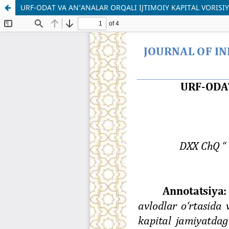
URF-ODAT VA AN’ANALAR ORQALI IJTIMOIY KAPITAL VORISI