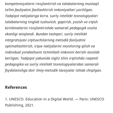
kompetensiyalarni rivojlantirish va talabalarning mustaqil
ta’lim faoliyatini faollashtirish imkoniyatlari yoritilgan.
Tadqiqot natijalariga ko‘ra, sun’iy intellekt texnologiyalari
talabalarning tinglab tushunish, gapirish, yozish va o‘qish
ko‘nikmalarini rivojlantirishda samarali pedagogik vosita
ekanligi aniqlandi. Bundan tashqari, sun’iy intellekt
integratsiyasi o‘qituvchilarning metodik faoliyatini
optimallashtirish, o‘quv natijalarini monitoring qilish va
individual yondashuvni ta’minlash imkonini berishi asoslab
berilgan. Tadqiqot yakunida ingliz tilini o‘qitishda raqamli
pedagogika va sun’iy intellekt texnologiyalaridan samarali
foydalanishga doir ilmiy-metodik tavsiyalar ishlab chiqilgan.
References
1. UNESCO. Education in a Digital World. — Paris: UNESCO
Publishing, 2021.