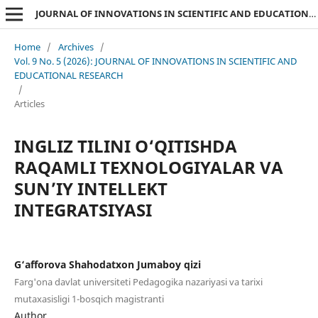
JOURNAL OF INNOVATIONS IN SCIENTIFIC AND EDUCATIONAL RESEARCH
Home
/
Archives
/
Vol. 9 No. 5 (2026): JOURNAL OF INNOVATIONS IN SCIENTIFIC AND
EDUCATIONAL RESEARCH
/
Articles
INGLIZ TILINI O‘QITISHDA
RAQAMLI TEXNOLOGIYALAR VA
SUN’IY INTELLEKT
INTEGRATSIYASI
G‘afforova Shahodatxon Jumaboy qizi
Farg'ona davlat universiteti Pedagogika nazariyasi va tarixi
mutaxasisligi 1-bosqich magistranti
Author