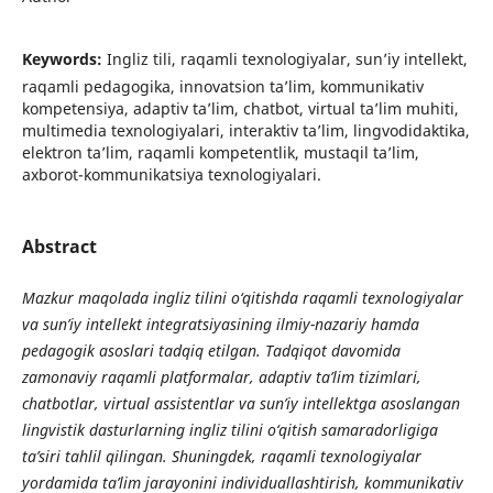
Keywords:
Ingliz tili, raqamli texnologiyalar, sun’iy intellekt,
raqamli pedagogika, innovatsion ta’lim, kommunikativ
kompetensiya, adaptiv ta’lim, chatbot, virtual ta’lim muhiti,
multimedia texnologiyalari, interaktiv ta’lim, lingvodidaktika,
elektron ta’lim, raqamli kompetentlik, mustaqil ta’lim,
axborot-kommunikatsiya texnologiyalari.
Abstract
Mazkur maqolada ingliz tilini o‘qitishda raqamli texnologiyalar
va sun’iy intellekt integratsiyasining ilmiy-nazariy hamda
pedagogik asoslari tadqiq etilgan. Tadqiqot davomida
zamonaviy raqamli platformalar, adaptiv ta’lim tizimlari,
chatbotlar, virtual assistentlar va sun’iy intellektga asoslangan
lingvistik dasturlarning ingliz tilini o‘qitish samaradorligiga
ta’siri tahlil qilingan. Shuningdek, raqamli texnologiyalar
yordamida ta’lim jarayonini individuallashtirish, kommunikativ