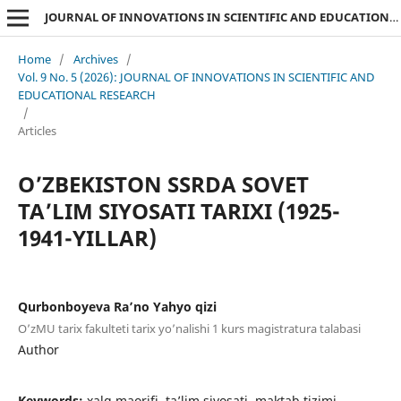
JOURNAL OF INNOVATIONS IN SCIENTIFIC AND EDUCATIONAL RESEARCH
Home
/
Archives
/
Vol. 9 No. 5 (2026): JOURNAL OF INNOVATIONS IN SCIENTIFIC AND
EDUCATIONAL RESEARCH
/
Articles
O’ZBEKISTON SSRDA SOVET
TA’LIM SIYOSATI TARIXI (1925-
1941-YILLAR)
Qurbonboyeva Ra’no Yahyo qizi
O’zMU tarix fakulteti tarix yo’nalishi 1 kurs magistratura talabasi
Author
Keywords:
xalq maorifi, ta’lim siyosati, maktab tizimi,