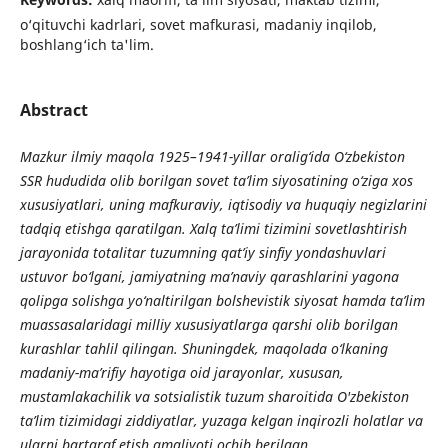
o‘qituvchi kadrlari, sovet mafkurasi, madaniy inqilob,
boshlang‘ich ta'lim.
Abstract
Mazkur ilmiy maqola 1925–1941-yillar oralig‘ida O‘zbekiston
SSR hududida olib borilgan sovet ta’lim siyosatining o‘ziga xos
xususiyatlari, uning mafkuraviy, iqtisodiy va huquqiy negizlarini
tadqiq etishga qaratilgan. Xalq ta’limi tizimini sovetlashtirish
jarayonida totalitar tuzumning qat’iy sinfiy yondashuvlari
ustuvor bo‘lgani, jamiyatning ma’naviy qarashlarini yagona
qolipga solishga yo‘naltirilgan bolshevistik siyosat hamda ta’lim
muassasalaridagi milliy xususiyatlarga qarshi olib borilgan
kurashlar tahlil qilingan. Shuningdek, maqolada o‘lkaning
madaniy-ma’rifiy hayotiga oid jarayonlar, xususan,
mustamlakachilik va sotsialistik tuzum sharoitida O'zbekiston
ta’lim tizimidagi ziddiyatlar, yuzaga kelgan inqirozli holatlar va
ularni bartaraf etish amaliyoti ochib berilgan.