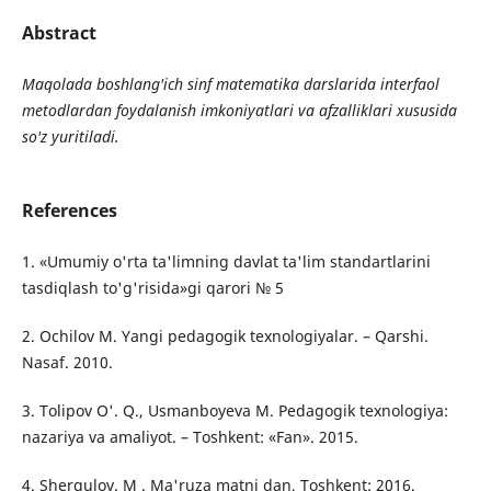
Abstract
Maqolada
boshlang
'
ich
sinf
matematika
darslarida
interfaol
metodlardan
foydalanish
imkoniyatlari
va
afzalliklari
xususida
so
'
z
yuritiladi
.
References
1. «Umumiy o'rta ta'limning davlat ta'lim standartlarini
tasdiqlash to'g'risida»gi qarori № 5
2. Ochilov M. Yangi pedagogik texnologiyalar. – Qarshi.
Nasaf. 2010.
3. Tolipov O'. Q., Usmanboyeva M. Pedagogik texnologiya:
nazariya va amaliyot. – Toshkent: «Fan». 2015.
4. Sherqulov. M . Ma'ruza matni dan, Toshkent: 2016.