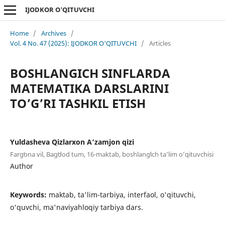
IJODKOR O'QITUVCHI
Home
/
Archives
/
Vol. 4 No. 47 (2025): IJODKOR O'QITUVCHI
/
Articles
BOSHLANGICH SINFLARDA
MATEMATIKA DARSLARINI
TO’G’RI TASHKIL ETISH
Yuldasheva Qizlarxon Aʼzamjon qizi
Fargʻona vil, Bagʻdod tum, 16-maktab, boshlangʻich taʼlim oʼqituvchisi
Author
Keywords:
maktab, ta'lim-tarbiya, interfaol, o'qituvchi,
o'quvchi, ma'naviyahloqiy tarbiya dars.