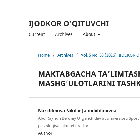
IJODKOR O'QITUVCHI
Current
Archives
About
Home
/
Archives
/
Vol. 5 No. 58 (2026): IJODKOR 
MAKTABGACHA TA’LIMTASH
MASHG‘ULOTLARINI TASHKI
Nuriddinova Nilufar Jamoliddinovna
Abu Rayhon Beruniy Urganch davlat universiteti Sport 
psixologiya fakulteti tyutori
Author