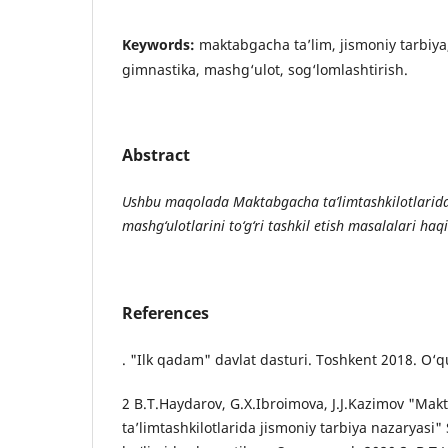
Keywords:
maktabgacha ta’lim, jismoniy tarbiya, 
gimnastika, mashg‘ulot, sog‘lomlashtirish.
Abstract
Ushbu maqolada Maktabgacha ta’limtashkilotlarida
mashg‘ulotlarini to‘g‘ri tashkil etish masalalari haqi
References
. "Ilk qadam" davlat dasturi. Toshkent 2018. O‘q
2 B.T.Haydarov, G.X.Ibroimova, J.J.Kazimov "Ma
ta’limtashkilotlarida jismoniy tarbiya nazaryasi"