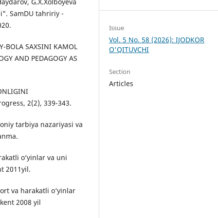
Haydarov, G.X.Xolboyeva
i". SamDU tahririy -
020.
Issue
Vol. 5 No. 58 (2026): IJODKOR
BIY-BOLA SAXSINI KAMOL
O'QITUVCHI
LOGY AND PEDAGOGY AS
Section
Articles
XONLIGINI
gress, 2(2), 339-343.
moniy tarbiya nazariyasi va
lanma.
katli o‘yinlar va uni
t 2011yil.
rt va harakatli o‘yinlar
kent 2008 yil