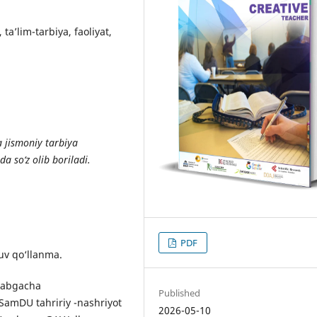
ta’lim-tarbiya, faoliyat,
 jismoniy tarbiya
da so‘z olib boriladi.
PDF
uv qo‘llanma.
ktabgacha
Published
 SamDU tahririy -nashriyot
2026-05-10