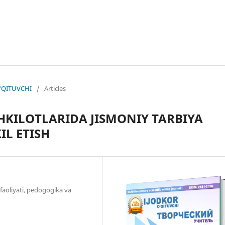
O'QITUVCHI
/
Articles
KILOTLARIDA JISMONIY TARBIYA
L ETISH
faoliyati, pedogogika va