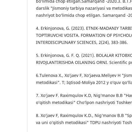
bo‘limida chop etilgan.Samarqand -2020.3. B.T.
darslik "Jismoniy tarbiya nazariyasi va metodikas
nashriyot bo‘limida chop etilgan. Samarqand -2
4. Erkinjonova, G. (2023). ETNIK-MADANIY TAR
TOPTIRUVCHI VOSITA. FORMATION OF PSYCHO
INTERDISCIPLINARY SCIENCES, 2(24), 383-386.
5. Erkinjonova, G. F. Q. (2021). BOLALAR KITOB
RIVOJLANTIRISHDA OILANING ORNI. Scientific pro
6.Tulenova X., Xo‘jaev F, Xo‘jaeva.Meliyev H "Jis
metodikasi". T; Iqtisod-Moliya 2012 y o‘quv qo‘l
7. Xo‘jaev F. Raximqulov K.D, Nig‘manov B.B "Hara
o‘qitish metodikasi" Cho‘lpon nashriyoti Toshken
8. Xo‘jaev F, Raximqulov K.D., Nig‘manov B.B "Spo
va uni o‘qitish metodikasi" TDPU nashriyoti Tosh