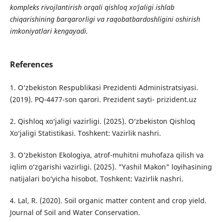
kompleks rivojlantirish orqali qishloq xo‘jaligi ishlab
chiqarishining barqarorligi va raqobatbardoshligini oshirish
imkoniyatlari kengayadi.
References
1. O‘zbekiston Respublikasi Prezidenti Administratsiyasi.
(2019). PQ-4477-son qarori. Prezident sayti- prizident.uz
2. Qishloq xo‘jaligi vazirligi. (2025). O‘zbekiston Qishloq
Xo‘jaligi Statistikasi. Toshkent: Vazirlik nashri.
3. O‘zbekiston Ekologiya, atrof-muhitni muhofaza qilish va
iqlim o‘zgarishi vazirligi. (2025). "Yashil Makon" loyihasining
natijalari bo‘yicha hisobot. Toshkent: Vazirlik nashri.
4. Lal, R. (2020). Soil organic matter content and crop yield.
Journal of Soil and Water Conservation.