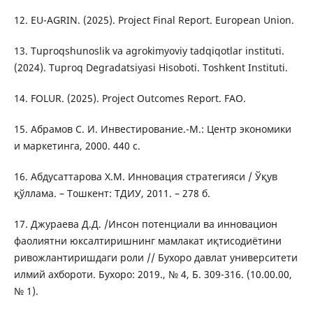
12. EU-AGRIN. (2025). Project Final Report. European Union.
13. Tuproqshunoslik va agrokimyoviy tadqiqotlar instituti.
(2024). Tuproq Degradatsiyasi Hisoboti. Toshkent Instituti.
14. FOLUR. (2025). Project Outcomes Report. FAO.
15. Абрамов С. И. Инвестирование.-М.: Центр экономики
и маркетинга, 2000. 440 с.
16. Абдусаттарова Х.М. Инновация стратегияси / Ўқув
қўллама. – Тошкент: ТДИУ, 2011. – 278 б.
17. Джураева Д.Д. /Инсон потенциали ва инновацион
фаолиятни юксалтиришнинг мамлакат иқтисодиётини
ривожлантиришдаги роли // Бухоро давлат университети
илмий ахбороти. Бухоро: 2019., № 4, Б. 309-316. (10.00.00,
№ 1).