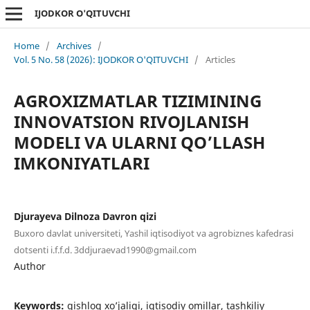
IJODKOR O'QITUVCHI
Home
/
Archives
/
Vol. 5 No. 58 (2026): IJODKOR O'QITUVCHI
/
Articles
AGROXIZMATLAR TIZIMINING
INNOVATSION RIVOJLANISH
MODELI VA ULARNI QO’LLASH
IMKONIYATLARI
Djurayeva Dilnoza Davron qizi
Buxoro davlat universiteti, Yashil iqtisodiyot va agrobiznes kafedrasi
dotsenti i.f.f.d. 3ddjuraevad1990@gmail.com
Author
Keywords:
qishloq xo’jaligi, iqtisodiy omillar, tashkiliy