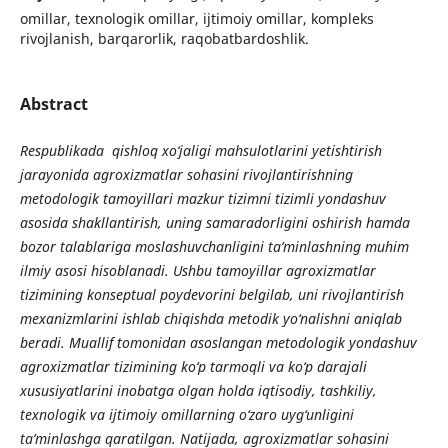
omillar, texnologik omillar, ijtimoiy omillar, kompleks
rivojlanish, barqarorlik, raqobatbardoshlik.
Abstract
Respublikada qishloq xo‘jaligi mahsulotlarini yetishtirish
jarayonida agroxizmatlar sohasini rivojlantirishning
metodologik tamoyillari mazkur tizimni tizimli yondashuv
asosida shakllantirish, uning samaradorligini oshirish hamda
bozor talablariga moslashuvchanligini ta’minlashning muhim
ilmiy asosi hisoblanadi. Ushbu tamoyillar agroxizmatlar
tizimining konseptual poydevorini belgilab, uni rivojlantirish
mexanizmlarini ishlab chiqishda metodik yo‘nalishni aniqlab
beradi. Muallif tomonidan asoslangan metodologik yondashuv
agroxizmatlar tizimining ko‘p tarmoqli va ko‘p darajali
xususiyatlarini inobatga olgan holda iqtisodiy, tashkiliy,
texnologik va ijtimoiy omillarning o‘zaro uyg‘unligini
ta’minlashga qaratilgan. Natijada, agroxizmatlar sohasini