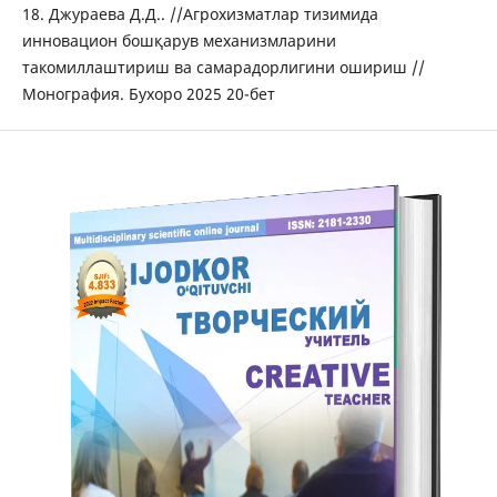
18. Джураева Д.Д.. //Агрохизматлар тизимида
инновацион бошқарув механизмларини
такомиллаштириш ва самарадорлигини ошириш //
Монография. Бухоро 2025 20-бет