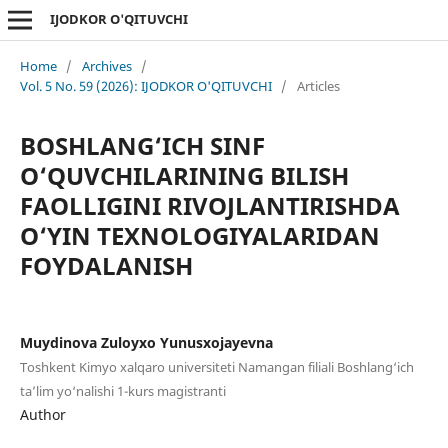
IJODKOR O'QITUVCHI
Home
/
Archives
/
Vol. 5 No. 59 (2026): IJODKOR O'QITUVCHI
/
Articles
BOSHLANG‘ICH SINF
O‘QUVCHILARINING BILISH
FAOLLIGINI RIVOJLANTIRISHDA
O‘YIN TEXNOLOGIYALARIDAN
FOYDALANISH
Muydinova Zuloyxo Yunusxojayevna
Toshkent Kimyo xalqaro universiteti Namangan filiali Boshlang‘ich
ta’lim yo‘nalishi 1-kurs magistranti
Author