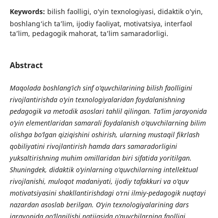
Keywords:
bilish faolligi, o‘yin texnologiyasi, didaktik o‘yin,
boshlang‘ich ta’lim, ijodiy faoliyat, motivatsiya, interfaol
ta’lim, pedagogik mahorat, ta’lim samaradorligi.
Abstract
Maqolada boshlang‘ich sinf o‘quvchilarining bilish faolligini
rivojlantirishda o‘yin texnologiyalaridan foydalanishning
pedagogik va metodik asoslari tahlil qilingan. Ta’lim jarayonida
o‘yin elementlaridan samarali foydalanish o‘quvchilarning bilim
olishga bo‘lgan qiziqishini oshirish, ularning mustaqil fikrlash
qobiliyatini rivojlantirish hamda dars samaradorligini
yuksaltirishning muhim omillaridan biri sifatida yoritilgan.
Shuningdek, didaktik o‘yinlarning o‘quvchilarning intellektual
rivojlanishi, muloqot madaniyati, ijodiy tafakkuri va o‘quv
motivatsiyasini shakllantirishdagi o‘rni ilmiy-pedagogik nuqtayi
nazardan asoslab berilgan. O‘yin texnologiyalarining dars
jarayonida qo‘llanilishi natijasida o‘quvchilarning faolligi