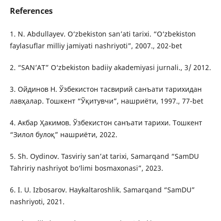
References
1. N. Abdullayev. O‘zbekiston san’ati tarixi. “O‘zbekiston
faylasuflar milliy jamiyati nashriyoti”, 2007., 202-bеt
2. “SАN’АT” О‘zbеkistоn bаdiiу аkаdеmiуаsi jurnаli., 3/ 2012.
3. Ойдинов Н. Ўзбекистон тасвирий санъати тарихидан
лавҳалар. Тошкент “Ўқитувчи”, нашриёти, 1997., 77-bеt
4. Акбар Ҳакимов. Ўзбекистон санъати тарихи. Тошкент
“Зилол булоқ” нашриёти, 2022.
5. Sh. Oydinov. Tasviriy san’at tarixi, Samarqand “SamDU
Tahririy nashriyot bo‘limi bosmaxonasi”, 2023.
6. I. U. Izbosarov. Haykaltaroshlik. Samarqand “SamDU”
nashriyoti, 2021.