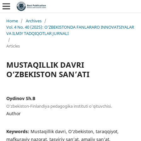
Home
/
Archives
/
Vol. 4 No. 40 (2025): O'ZBEKISTONDA FANLARARO INNOVATSIYALAR
VA ILMIY TADQIQOTLAR JURNALI
/
Articles
MUSTAQILLIK DAVRI
O‘ZBEKISTON SAN’ATI
Oydinov Sh.B
O‘zbekiston-Finlandiya pedagogika instituti o’qituvchisi.
Author
Keywords:
Mustaqillik davri, O‘zbekiston, taraqqiyot,
mafkuraviy nazorat, tasviriy san’at, amaliy san’at,