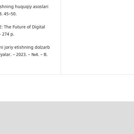
ishning huquqiy asoslari
B. 45–50.
 The Future of Digital
 274 p.
ni joriy etishning dolzarb
yalar. – 2023. – №4. – B.