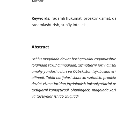
Author
Keywords:
raqamli hukumat, proaktiv xizmat, da
raqamlashtirish, sun’iy intellekt.
Abstract
Ushbu maqolada davlat boshqaruvini raqamlashtiri
(oldindan taklif qilinadigan) xizmatlarni joriy qilis
amaliy yondashuvlari va O‘zbekiston tajribasida eris
qilinadi. Tahlil natijalari shuni ko‘rsatadiki, proakt
davlat xizmatlaridan foydalanish imkoniyatlarini os
to‘siqlarni kamaytiradi. Shuningdek, maqolada xoriji
va tavsiyalar ishlab chiqiladi.