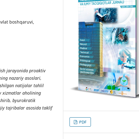
vlat boshqaruvi,
sh jarayonida proaktiv
hning nazariy asoslari,
hilgan natijalar tahlil
iv xizmatlar aholining
hirib, byurokratik
y tajribalar asosida taklif
PDF