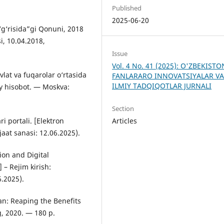
Published
2025-06-20
o‘g‘risida”gi Qonuni, 2018
i, 10.04.2018,
Issue
Vol. 4 No. 41 (2025): O'ZBEKIST
vlat va fuqarolar o‘rtasida
FANLARARO INNOVATSIYALAR V
ILMIY TADQIQOTLAR JURNALI
liy hisobot. — Moskva:
Section
Articles
i portali. [Elektron
aat sanasi: 12.06.2025).
tion and Digital
 – Rejim kirish:
6.2025).
an: Reaping the Benefits
, 2020. — 180 p.