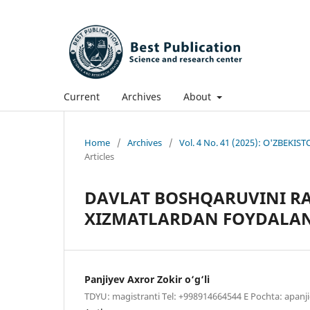
Current
Archives
About
Home
/
Archives
/
Vol. 4 No. 41 (2025): O'ZBE
Articles
DAVLAT BOSHQARUVINI R
XIZMATLARDAN FOYDALAN
Panjiyev Axror Zokir o‘g‘li
TDYU: magistranti Tel: +998914664544 E Pochta: apan