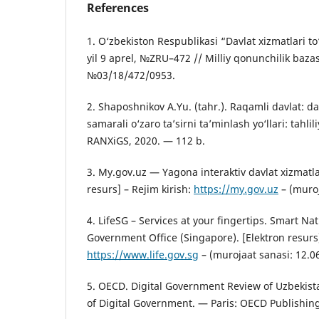
References
1. O‘zbekiston Respublikasi “Davlat xizmatlari t
yil 9 aprel, №ZRU–472 // Milliy qonunchilik bazas
№03/18/472/0953.
2. Shaposhnikov A.Yu. (tahr.). Raqamli davlat: da
samarali o‘zaro ta’sirni ta’minlash yo‘llari: tahli
RANXiGS, 2020. — 112 b.
3. My.gov.uz — Yagona interaktiv davlat xizmatlar
resurs] – Rejim kirish:
https://my.gov.uz
– (muroj
4. LifeSG – Services at your fingertips. Smart Na
Government Office (Singapore). [Elektron resurs]
https://www.life.gov.sg
– (murojaat sanasi: 12.0
5. OECD. Digital Government Review of Uzbekist
of Digital Government. — Paris: OECD Publishing