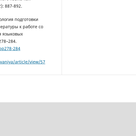
): 887-892.
хнология подготовки
ературы к работе со
я языковых
278–284.
-pp278-284
aniya/article/view/57