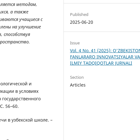
еляется методам,
хся, а также
Published
иваются учащиеся с
2025-06-20
влены на улучшение
, способствуя
пространство.
Issue
Vol. 4 No. 41 (2025): O'ZBEKIST
FANLARARO INNOVATSIYALAR V
ILMIY TADQIQOTLAR JURNALI
Section
нологической и
Articles
кации в условиях
 государственного
С. 56–60.
чи в узбекской школе. –