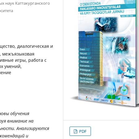
ых наук Каттакурганского
ситета
ество, диалогическая и
ы, межъязыковая
ивные игры, работа с
ых умений,
ление
новы обучения
руя внимание на
ьности. Анализируются
PDF
екомендаций и