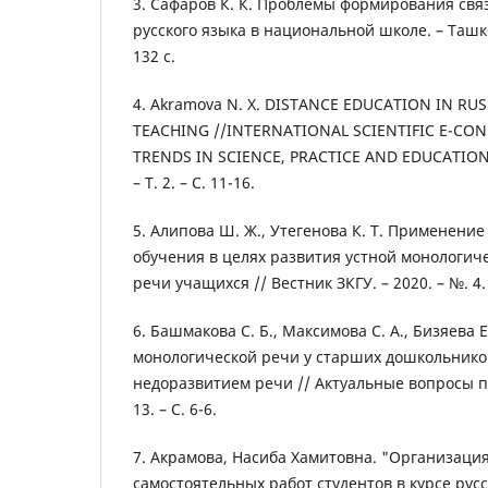
3. Сафаров К. К. Проблемы формирования свя
русского языка в национальной школе. – Ташк
132 с.
4. Akramova N. X. DISTANCE EDUCATION IN R
TEACHING //INTERNATIONAL SCIENTIFIC E-CO
TRENDS IN SCIENCE, PRACTICE AND EDUCATION"–
– Т. 2. – С. 11-16.
5. Алипова Ш. Ж., Утегенова К. Т. Применени
обучения в целях развития устной монологич
речи учащихся // Вестник ЗКГУ. – 2020. – №. 4. 
6. Башмакова С. Б., Максимова С. А., Бизяева Е
монологической речи у старших дошкольнико
недоразвитием речи // Актуальные вопросы пс
13. – С. 6-6.
7. Акрамова, Насиба Хамитовна. "Организация
самостоятельных работ студентов в курсе русс