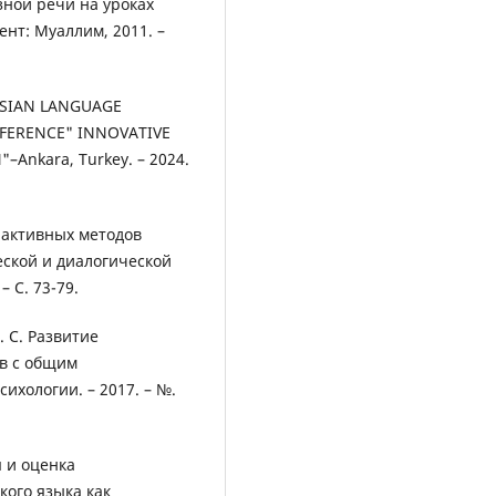
зной речи на уроках
ент: Муаллим, 2011. –
USSIAN LANGUAGE
NFERENCE" INNOVATIVE
Ankara, Turkey. – 2024.
е активных методов
еской и диалогической
– С. 73-79.
. С. Развитие
в с общим
ихологии. – 2017. – №.
 и оценка
кого языка как