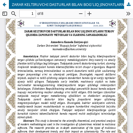
ZARAR KELTIRUVCHI DASTURLAR BILAN BOG‘LIQ JINOYATLARNI TERGOV QILISHDA ZAMONAVIY METODLAR VA ULARNING SAMARADORLIGI