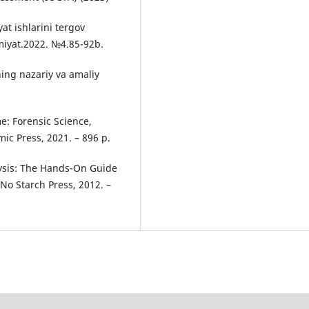
at ishlarini tergov
iyat.2022. №4.85-92b.
ning nazariy va amaliy
e: Forensic Science,
ic Press, 2021. – 896 p.
alysis: The Hands-On Guide
 No Starch Press, 2012. –