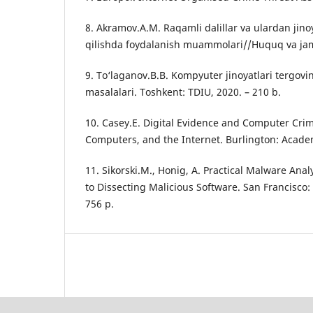
8. Akramov.A.M. Raqamli dalillar va ulardan jinoy
qilishda foydalanish muammolari//Huquq va jam
9. To‘laganov.B.B. Kompyuter jinoyatlari tergovi
masalalari. Toshkent: TDIU, 2020. – 210 b.
10. Casey.E. Digital Evidence and Computer Crim
Computers, and the Internet. Burlington: Academ
11. Sikorski.M., Honig, A. Practical Malware An
to Dissecting Malicious Software. San Francisco:
756 p.