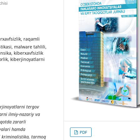
chisi
erxavfsizlik, raqamli
tikasi, malware tahlili,
nsika, kiberxavfsizlik
lik, kiberjinoyatlarni
rjinoyatlarni tergov
rni ilmiy-nazariy va
iqotda zararli
iyalari hamda
PDF
i kriminalistika, tarmoq