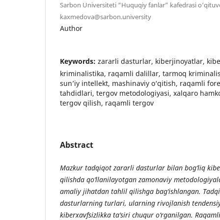
Sarbon Universiteti “Huquqiy fanlar” kafedrasi o‘qituv
kaxmedova@sarbon.university
Author
Keywords:
zararli dasturlar, kiberjinoyatlar, kib
kriminalistika, raqamli dalillar, tarmoq kriminalis
sun’iy intellekt, mashinaviy o‘qitish, raqamli fore
tahdidlari, tergov metodologiyasi, xalqaro hamkor
tergov qilish, raqamli tergov
Abstract
Mazkur tadqiqot zararli dasturlar bilan bog‘liq kibe
qilishda qo‘llanilayotgan zamonaviy metodologiyala
amaliy jihatdan tahlil qilishga bag‘ishlangan. Tadq
dasturlarning turlari, ularning rivojlanish tendens
kiberxavfsizlikka ta’siri chuqur o‘rganilgan. Raqaml