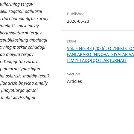
usullarining tergov
dek, raqamli dalillarni
Published
rtlari hamda ilg‘or xorijiy
2026-06-20
 intellekt, mashinaviy
iberjinoyatlarni tergov
Respublikasining amaldagi
Issue
larning mazkur sohadagi
Vol. 5 No. 43 (2026): O'ZBEKIST
FANLARARO INNOVATSIYALAR V
asida mavjud tergov
ILMIY TADQIQOTLAR JURNALI
n. Tadqiqotda zararli
ng integratsiyalashgan
Section
ini oshirish, moddiy-texnik
Articles
lantirish bo‘yicha amaliy
erjinoyatlarga qarshi
muhit xavfsizligini