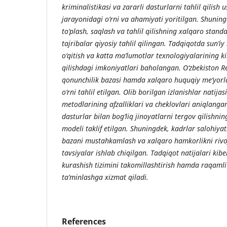
kriminalistikasi va zararli dasturlarni tahlil qilish 
jarayonidagi o‘rni va ahamiyati yoritilgan. Shuning
to‘plash, saqlash va tahlil qilishning xalqaro standa
tajribalar qiyosiy tahlil qilingan. Tadqiqotda sun’iy
o‘qitish va katta ma’lumotlar texnologiyalarining k
qilishdagi imkoniyatlari baholangan. O‘zbekiston 
qonunchilik bazasi hamda xalqaro huquqiy me’yor
o‘rni tahlil etilgan. Olib borilgan izlanishlar natij
metodlarining afzalliklari va cheklovlari aniqlanga
dasturlar bilan bog‘liq jinoyatlarni tergov qilishni
modeli taklif etilgan. Shuningdek, kadrlar salohiyat
bazani mustahkamlash va xalqaro hamkorlikni rivoj
tavsiyalar ishlab chiqilgan. Tadqiqot natijalari kib
kurashish tizimini takomillashtirish hamda raqamli 
ta’minlashga xizmat qiladi.
References