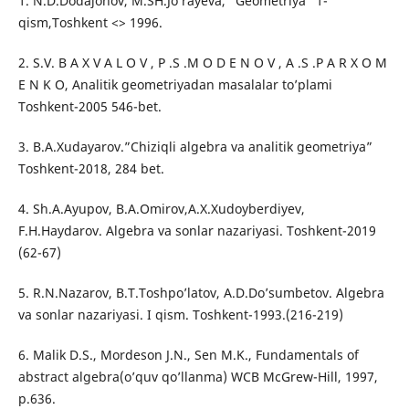
1. N.D.Dodajonov, M.SH.Jo’rayeva, “Geometriya” 1-
qism,Toshkent <> 1996.
2. S.V. B A X V A L O V , P .S .M O D E N O V , A .S .P A R X O M
E N K O, Analitik geometriyadan masalalar to’plami
Toshkent-2005 546-bet.
3. B.A.Xudayarov.”Chiziqli algebra va analitik geometriya”
Toshkent-2018, 284 bet.
4. Sh.A.Ayupov, B.A.Omirov,A.X.Xudoyberdiyev,
F.H.Haydarov. Algebra va sonlar nazariyasi. Toshkent-2019
(62-67)
5. R.N.Nazarov, B.T.Toshpo’latov, A.D.Do’sumbetov. Algebra
va sonlar nazariyasi. I qism. Toshkent-1993.(216-219)
6. Malik D.S., Mordeson J.N., Sen M.K., Fundamentals of
abstract algebra(o’quv qo’llanma) WCB McGrew-Hill, 1997,
p.636.