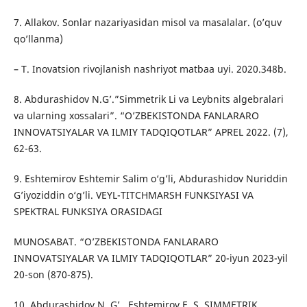
7. Allakov. Sonlar nazariyasidan misol va masalalar. (o’quv
qo’llanma)
– T. Inovatsion rivojlanish nashriyot matbaa uyi. 2020.348b.
8. Abdurashidov N.G’.”Simmetrik Li va Leybnits algebralari
va ularning xossalari”. “O’ZBEKISTONDA FANLARARO
INNOVATSIYALAR VA ILMIY TADQIQOTLAR” APREL 2022. (7),
62-63.
9. Eshtemirov Eshtemir Salim o‘g’li, Abdurashidov Nuriddin
G’iyoziddin o‘g’li. VEYL-TITCHMARSH FUNKSIYASI VA
SPEKTRAL FUNKSIYA ORASIDAGI
MUNOSABAT. “O’ZBEKISTONDA FANLARARO
INNOVATSIYALAR VA ILMIY TADQIQOTLAR” 20-iyun 2023-yil
20-son (870-875).
10. Abdurashidov N. G’., Eshtemirov E. S .SIMMETRIK