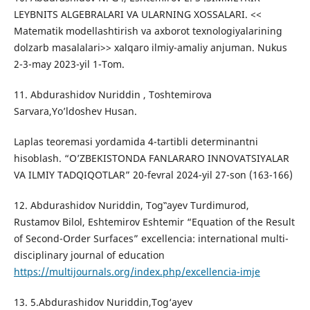
LEYBNITS ALGEBRALARI VA ULARNING XOSSALARI. <<
Matematik modellashtirish va axborot texnologiyalarining
dolzarb masalalari>> xalqaro ilmiy-amaliy anjuman. Nukus
2-3-may 2023-yil 1-Tom.
11. Abdurashidov Nuriddin , Toshtemirova
Sarvara,Yo’ldoshev Husan.
Laplas teoremasi yordamida 4-tartibli determinantni
hisoblash. “O’ZBEKISTONDA FANLARARO INNOVATSIYALAR
VA ILMIY TADQIQOTLAR” 20-fevral 2024-yil 27-son (163-166)
12. Abdurashidov Nuriddin, Tog‟ayev Turdimurod,
Rustamov Bilol, Eshtemirov Eshtemir “Equation of the Result
of Second-Order Surfaces” excellencia: international multi-
disciplinary journal of education
https://multijournals.org/index.php/excellencia-imje
13. 5.Abdurashidov Nuriddin,Tog‘ayev