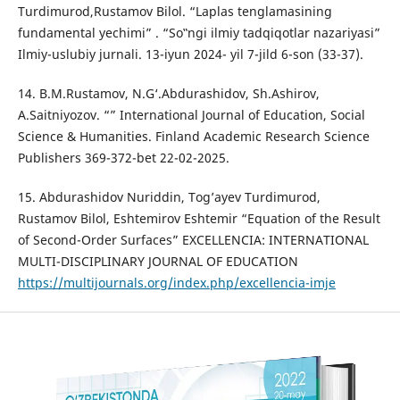
Turdimurod,Rustamov Bilol. “Laplas tenglamasining
fundamental yechimi” . “So‟ngi ilmiy tadqiqotlar nazariyasi”
Ilmiy-uslubiy jurnali. 13-iyun 2024- yil 7-jild 6-son (33-37).
14. B.M.Rustamov, N.G‘.Abdurashidov, Sh.Ashirov,
A.Saitniyozov. “” International Journal of Education, Social
Science & Humanities. Finland Academic Research Science
Publishers 369-372-bet 22-02-2025.
15. Abdurashidov Nuriddin, Tog’ayev Turdimurod,
Rustamov Bilol, Eshtemirov Eshtemir “Equation of the Result
of Second-Order Surfaces” EXCELLENCIA: INTERNATIONAL
MULTI-DISCIPLINARY JOURNAL OF EDUCATION
https://multijournals.org/index.php/excellencia-imje