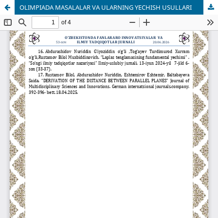
OLIMPIADA MASALALAR VA ULARNING YECHISH USULLARI