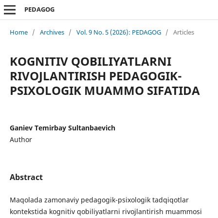
PEDAGOG
Home
/
Archives
/
Vol. 9 No. 5 (2026): PEDAGOG
/
Articles
KOGNITIV QOBILIYATLARNI
RIVOJLANTIRISH PEDAGOGIK-
PSIXOLOGIK MUAMMO SIFATIDA
Ganiev Temirbay Sultanbaevich
Author
Abstract
Maqolada zamonaviy pedagogik-psixologik tadqiqotlar
kontekstida kognitiv qobiliyatlarni rivojlantirish muammosi