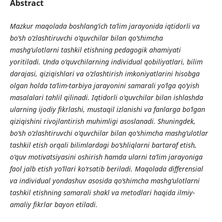
Abstract
Mazkur maqolada boshlang‘ich ta’lim jarayonida iqtidorli va
bo‘sh o‘zlashtiruvchi o‘quvchilar bilan qo‘shimcha
mashg‘ulotlarni tashkil etishning pedagogik ahamiyati
yoritiladi. Unda o‘quvchilarning individual qobiliyatlari, bilim
darajasi, qiziqishlari va o‘zlashtirish imkoniyatlarini hisobga
olgan holda ta’lim-tarbiya jarayonini samarali yo‘lga qo‘yish
masalalari tahlil qilinadi. Iqtidorli o‘quvchilar bilan ishlashda
ularning ijodiy fikrlashi, mustaqil izlanishi va fanlarga bo‘lgan
qiziqishini rivojlantirish muhimligi asoslanadi. Shuningdek,
bo‘sh o‘zlashtiruvchi o‘quvchilar bilan qo‘shimcha mashg‘ulotlar
tashkil etish orqali bilimlardagi bo‘shliqlarni bartaraf etish,
o‘quv motivatsiyasini oshirish hamda ularni ta’lim jarayoniga
faol jalb etish yo‘llari ko‘rsatib beriladi. Maqolada differensial
va individual yondashuv asosida qo‘shimcha mashg‘ulotlarni
tashkil etishning samarali shakl va metodlari haqida ilmiy-
amaliy fikrlar bayon etiladi.