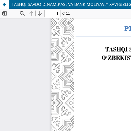
TASHQI SAVDO DINAMIKASI VA BANK MOLIYAVIY XAVFSIZLIG