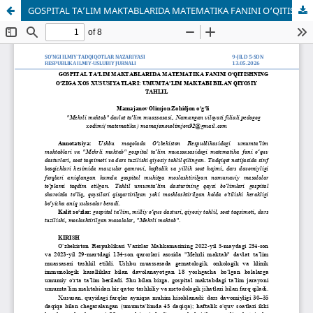
GOSPITAL TA’LIM MAKTABLARIDA MATEMATIKA FANINI O‘QITISHNING O‘ZIGA XOS XUSUSIYATLARI: UMUMTA’LIM MAKTABI BILAN QIYOSIY TAHLIL