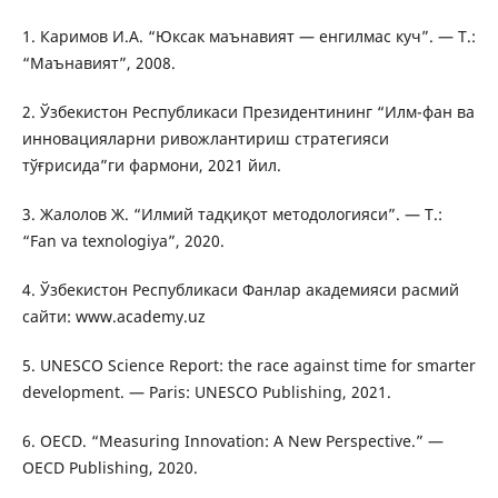
1. Каримов И.А. “Юксак маънавият — енгилмас куч”. — Т.:
“Маънавият”, 2008.
2. Ўзбекистон Республикаси Президентининг “Илм-фан ва
инновацияларни ривожлантириш стратегияси
тўғрисида”ги фармони, 2021 йил.
3. Жалолов Ж. “Илмий тадқиқот методологияси”. — Т.:
“Fan va texnologiya”, 2020.
4. Ўзбекистон Республикаси Фанлар академияси расмий
сайти: www.academy.uz
5. UNESCO Science Report: the race against time for smarter
development. — Paris: UNESCO Publishing, 2021.
6. OECD. “Measuring Innovation: A New Perspective.” —
OECD Publishing, 2020.