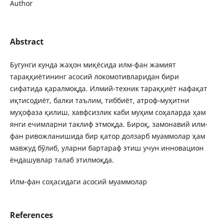
Author
Abstract
Бугунги кунда жаҳон миқёсида илм-фан жамият
тараққиётининг асосий локомотивларидан бири
сифатида қаралмоқда. Илмий-техник тараққиёт нафақат
иқтисодиёт, балки таълим, тиббиёт, атроф-муҳитни
муҳофаза қилиш, хавфсизлик каби муҳим соҳаларда ҳам
янги ечимларни таклиф этмоқда. Бироқ, замонавий илм-
фан ривожланишида бир қатор долзарб муаммолар ҳам
мавжуд бўлиб, уларни бартараф этиш учун инновацион
ёндашувлар талаб этилмоқда.
Илм-фан соҳасидаги асосий муаммолар
References