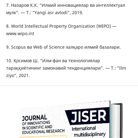
7. Назаров К.К. “Илмий инновациялар ва интеллектуал
мулк”. — Т.: “Yangi asr avlodi”, 2019.
8. World Intellectual Property Organization (WIPO) —
www.wipo.int
9. Scopus ва Web of Science халқаро илмий базалари.
10. Қосимов Ш. “Илм-фан ва технологиялар
тараққиётининг замонавий тенденциялари”. — Т.: “Ilm
ziyo”, 2021.