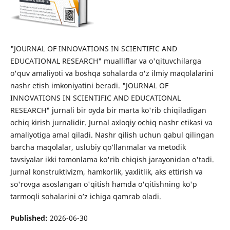
"JOURNAL OF INNOVATIONS IN SCIENTIFIC AND
EDUCATIONAL RESEARCH" mualliflar va o'qituvchilarga
o'quv amaliyoti va boshqa sohalarda o'z ilmiy maqolalarini
nashr etish imkoniyatini beradi. "JOURNAL OF
INNOVATIONS IN SCIENTIFIC AND EDUCATIONAL
RESEARCH" jurnali bir oyda bir marta ko'rib chiqiladigan
ochiq kirish jurnalidir. Jurnal axloqiy ochiq nashr etikasi va
amaliyotiga amal qiladi. Nashr qilish uchun qabul qilingan
barcha maqolalar, uslubiy qo’llanmalar va metodik
tavsiyalar ikki tomonlama ko'rib chiqish jarayonidan o'tadi.
Jurnal konstruktivizm, hamkorlik, yaxlitlik, aks ettirish va
so'rovga asoslangan o'qitish hamda o'qitishning ko'p
tarmoqli sohalarini o’z ichiga qamrab oladi.
Published:
2026-06-30