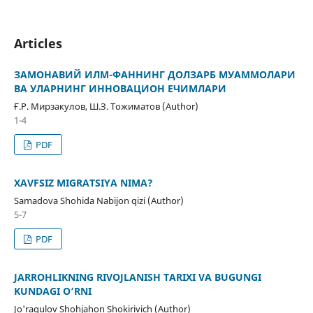
Articles
ЗАМОНАВИЙ ИЛМ-ФАННИНГ ДОЛЗАРБ МУАММОЛАРИ
ВА УЛАРНИНГ ИННОВАЦИОН ЕЧИМЛАРИ
Ғ.Р. Мирзакулов, Ш.З. Тожиматов (Author)
1-4
PDF
XAVFSIZ MIGRATSIYA NIMA?
Samadova Shohida Nabijon qizi (Author)
5-7
PDF
JARROHLIKNING RIVOJLANISH TARIXI VA BUGUNGI
KUNDAGI O‘RNI
Jo'raqulov Shohjahon Shokirivich (Author)