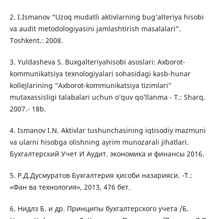
2. I.Ismanov “Uzoq mudatli aktivlarning bug‘alteriya hisobi
va audit metodologiyasini jamlashtirish masalalari”.
Toshkent.: 2008.
3. Yuldasheva S. Buxgalteriyahisobi asoslari: Axborot-
kommunikatsiya texnologiyalari sohasidagi kasb-hunar
kollejlarining “Axborot-kommunikatsiya tizimlari”
mutaxassisligi talabalari uchun o‘quv qo‘llanma - T.: Sharq.
2007.- 18b.
4. Ismanov I.N. Aktivlar tushunchasining iqtisodiy mazmuni
va ularni hisobga olishning ayrim munozarali jihatlari.
Бухгалтерский Учет И Аудит. экономика и финансы 2016.
5. Р.Д.Дусмуратов Бухгалтерия ҳисоби назарияси. -Т.:
«Фан ва технология», 2013, 476 бет.
6. Нидлз Б. и др. Принципы бухгалтерского учета /Б.