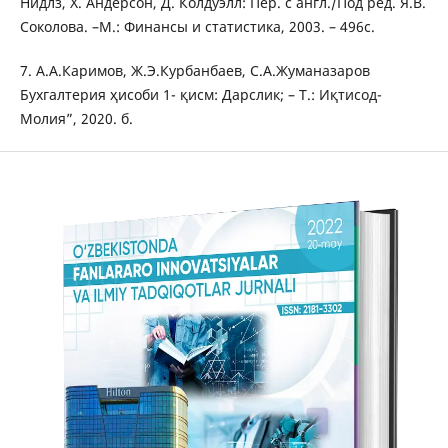
Нидлз, Х. Андерсон, Д. Колдуэлл: Пер. с англ./Под ред. Я.В.
Соколова. –М.: Финансы и статистика, 2003. – 496с.
7. А.А.Каримов, Ж.Э.Курбанбаев, С.А.Жуманазаров
Бухгалтерия ҳисоби 1- қисм: Дарслик; – Т.: Иқтисод-
Молия”, 2020. б.