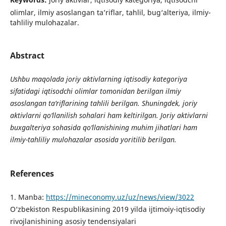
olimlar, ilmiy asoslangan ta’riflar, tahlil, bug‘alteriya, ilmiy-
tahliliy mulohazalar.
Abstract
Ushbu maqolada joriy aktivlarning iqtisodiy kategoriya
sifatidagi iqtisodchi olimlar tomonidan berilgan ilmiy
asoslangan ta’riflarining tahlili berilgan. Shuningdek, joriy
aktivlarni qo‘llanilish sohalari ham keltirilgan. Joriy aktivlarni
buxgalteriya sohasida qo‘llanishining muhim jihatlari ham
ilmiy-tahliliy mulohazalar asosida yoritilib berilgan.
References
1. Manba:
https://mineconomy.uz/uz/news/view/3022
O‘zbekiston Respublikasining 2019 yilda ijtimoiy-iqtisodiy
rivojlanishining asosiy tendensiyalari