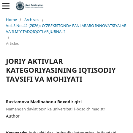
Home
/
Archives
/
Vol. 5 No. 42 (2026): O'ZBEKISTONDA FANLARARO INNOVATSIYALAR
VA ILMIY TADQIQOTLAR JURNALI
/
Articles
JORIY AKTIVLAR
KATEGORIYASINING IQTISODIY
TAVSIFI VA MOHIYATI
Rustamova Madinabonu Boxodir qizi
Namangan davlat texnika universiteti 1-bosqich magistr
Author
Keywords:
joriy aktivlar, iqtisodiy kategoriya, iqtisodchi