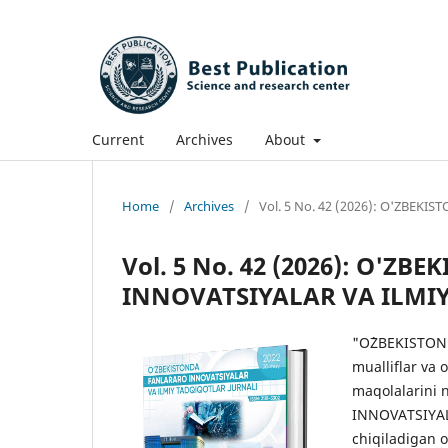
Current
Archives
About
Home
/
Archives
/
Vol. 5 No. 42 (2026): O'ZBE
Vol. 5 No. 42 (2026): O'Z
INNOVATSIYALAR VA ILMI
"O`ZBEKISTON
mualliflar va 
maqolalarini 
INNOVATSIYALA
chiqiladigan o