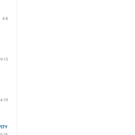
4-8
9-13
14-19
ITY
20-25