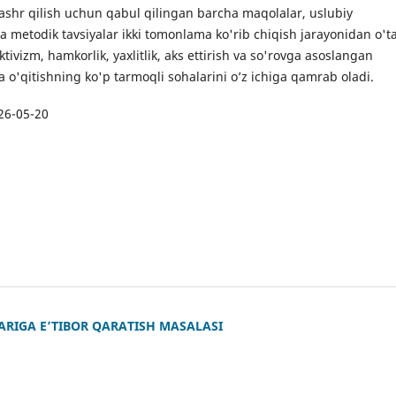
Nashr qilish uchun qabul qilingan barcha maqolalar, uslubiy
a metodik tavsiyalar ikki tomonlama ko'rib chiqish jarayonidan o'ta
ktivizm, hamkorlik, yaxlitlik, aks ettirish va so'rovga asoslangan
 o'qitishning ko'p tarmoqli sohalarini o’z ichiga qamrab oladi.
26-05-20
ARIGA E’TIBOR QARATISH MASALASI