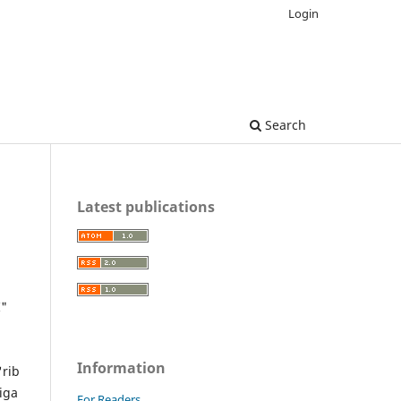
Login
Search
Latest publications
"
Information
'rib
tiga
For Readers