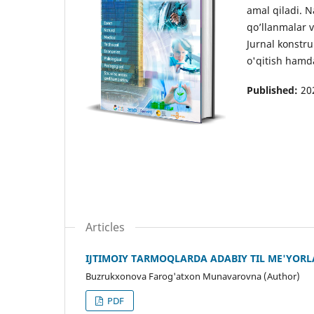
amal qiladi. 
qo’llanmalar v
Jurnal konstru
o'qitish hamda
Published:
20
Articles
IJTIMOIY TARMOQLARDA ADABIY TIL ME'YORL
Buzrukxonova Farog'atxon Munavarovna (Author)
PDF