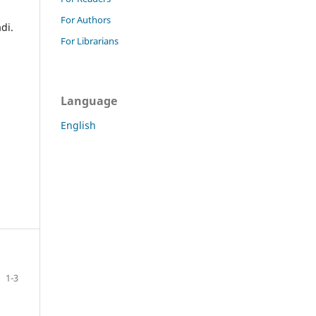
For Authors
di.
For Librarians
Language
English
1-3