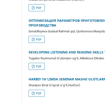
PDF
ОПТИМИЗАЦИЯ ПАРАМЕТРОВ ПРИГОТОВЛЕН
ПРОИЗВОДСТВА
Ismatilloyeva Gulasal Rahmat qizi, Qurbonova Mavjuda 
PDF
DEVELОРING LISTENING АND REАDING SKILLS
Tugаlоv Ruzimurоd G‘ulоmjоn ug‘li, Аlibekоvа Dilrаb
PDF
HARBIY TA’LIMDA SEMINAR MASHG‘ULOTLARN
Sharipov Ibrat G‘ayrat o‘g‘li (Author)
PDF