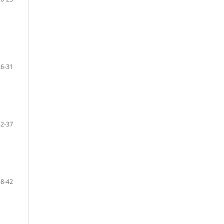
26-31
32-37
38-42