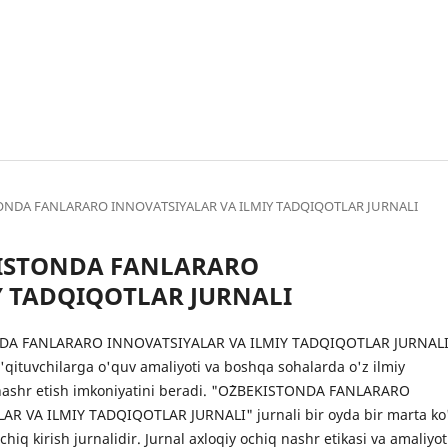
KISTONDA FANLARARO INNOVATSIYALAR VA ILMIY TADQIQOTLAR JURNALI
BEKISTONDA FANLARARO
Y TADQIQOTLAR JURNALI
DA FANLARARO INNOVATSIYALAR VA ILMIY TADQIQOTLAR JURNALI
o'qituvchilarga o'quv amaliyoti va boshqa sohalarda o'z ilmiy
nashr etish imkoniyatini beradi. "O`ZBEKISTONDA FANLARARO
R VA ILMIY TADQIQOTLAR JURNALI" jurnali bir oyda bir marta ko
chiq kirish jurnalidir. Jurnal axloqiy ochiq nashr etikasi va amaliyo