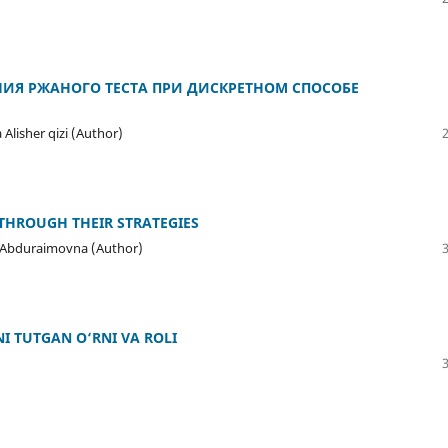
ИЯ РЖАНОГО ТЕСТА ПРИ ДИСКРЕТНОМ СПОСОБЕ
Alisher qizi (Author)
 THRОUGH THEIR STRАTEGIES
о Аbdurаimоvnа (Author)
I TUTGAN O‘RNI VA ROLI