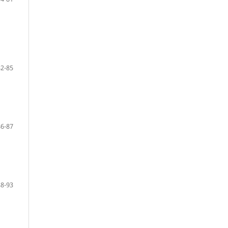
82-85
86-87
88-93