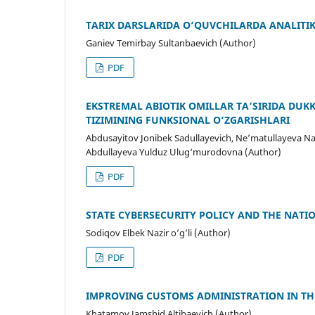
TARIX DARSLARIDA O‘QUVCHILARDA ANALITIK
Ganiev Temirbay Sultanbaevich (Author)
PDF
EKSTREMAL ABIOTIK OMILLAR TA’SIRIDA DUKK
TIZIMINING FUNKSIONAL O‘ZGARISHLARI
Abdusayitov Jonibek Sadullayevich, Ne’matullayeva N
Abdullayeva Yulduz Ulug‘murodovna (Author)
PDF
STATE CYBERSECURITY POLICY AND THE NAT
Sodiqov Elbek Nazir o’g’li (Author)
PDF
IMPROVING CUSTOMS ADMINISTRATION IN TH
Khatamov Jamshid Altibaevich (Author)