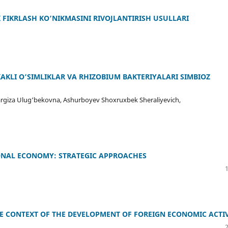
 FIKRLASH KO‘NIKMASINI RIVOJLANTIRISH USULLARI
AKLI O‘SIMLIKLAR VA RHIZOBIUM BAKTERIYALARI SIMBIOZ
argiza Ulug‘bekovna, Ashurboyev Shoxruxbek Sheraliyevich,
IONAL ECONOMY: STRATEGIC APPROACHES
E CONTEXT OF THE DEVELOPMENT OF FOREIGN ECONOMIC ACTIV