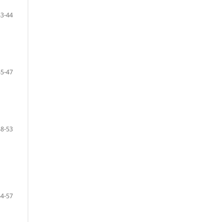
43-44
45-47
48-53
54-57