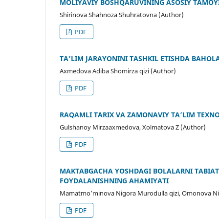
MOLIYAVIY BOSHQARUVINING ASOSIY TAMOY
Shirinova Shahnoza Shuhratovna (Author)
PDF
TA’LIM JARAYONINI TASHKIL ETISHDA BAHOL
Axmedova Adiba Shomirza qizi (Author)
PDF
RAQAMLI TARIX VA ZAMONAVIY TA’LIM TEXN
Gulshanoy Mirzааxmedovа, Xolmatova Z (Author)
PDF
MAKTABGACHA YOSHDAGI BOLALARNI TABIAT
FOYDALANISHNING AHAMIYATI
Mamatmo’minova Nigora Murodulla qizi, Omonova Nil
PDF