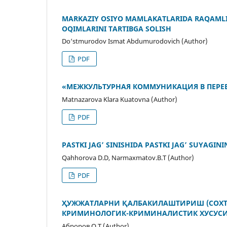
MARKAZIY OSIYO MAMLAKATLARIDA RAQAMLI 
OQIMLARINI TARTIBGA SOLISH
Do‘stmurodov Ismat Abdumurodovich (Author)
PDF
«МЕЖКУЛЬТУРНАЯ КОММУНИКАЦИЯ В ПЕРЕ
Matnazarova Klara Kuatovna (Author)
PDF
PASTKI JAG’ SINISHIDA PASTKI JAG’ SUYAGI
Qahhorova D.D, Narmaxmatov.B.T (Author)
PDF
ҲУЖЖАТЛАРНИ ҚАЛБАКИЛАШТИРИШ (СОХТ
КРИМИНОЛОГИК-КРИМИНАЛИСТИК ХУСУС
Аброров О.Т (Author)