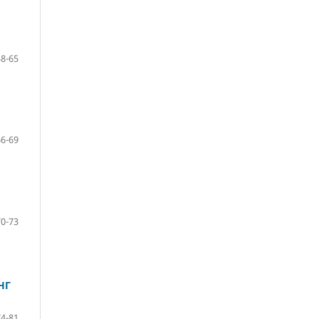
58-65
66-69
70-73
НГ
74-81