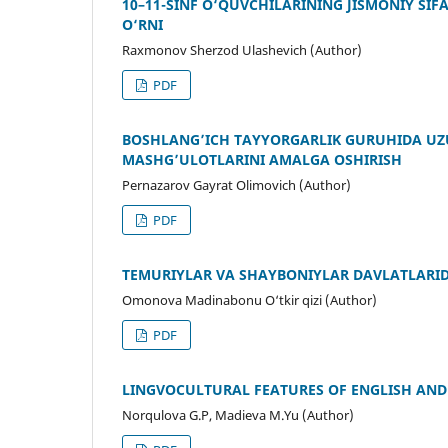
10–11-SINF O‘QUVCHILARINING JISMONIY SI
O‘RNI
Raxmonov Sherzod Ulashevich (Author)
PDF
BOSHLANG’ICH TAYYORGARLIK GURUHIDA UZU
MASHG’ULOTLARINI AMALGA OSHIRISH
Pernazarov Gayrat Olimovich (Author)
PDF
TEMURIYLAR VA SHAYBONIYLAR DAVLATLARIDA 
Omonova Madinabonu O‘tkir qizi (Author)
PDF
LINGVOCULTURAL FEATURES OF ENGLISH AND 
Norqulova G.P, Madieva M.Yu (Author)